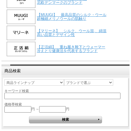
北欧デンマークのブランド
【MUUGI】 最高品質のシルク・ウール
超極細メリノウールの肌触り
【マリーネ】 シルク、ウール混,、綿混
高い品質とデザイン性
【正活絹】 重ね履き靴下とウォーマー
冷えとり健康法を代表するブランド
商品検索
キーワード検索
価格帯検索
円 ～
円