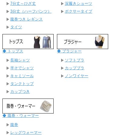
7分丈～ひざ丈
深履きショーツ
3分丈（ハーフパンツ）
ボクサータイプ
腹巻つき レギンス
タイツ
◆ トップス
◆ ブラジャー
長袖シャツ
ソフトブラ
半そでシャツ
カップブラ
キャミソール
ノンワイヤー
タンクトップ
カップつき
◆ 腹巻・ウォーマー
腹巻
レッグウォーマー