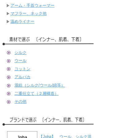
アーム・手首ウォーマー
マフラー、ネック他
温めライナー
シルク
ウール
コットン
アルパカ
混紡（シルク/ウール/綿等）
二重仕立て（２層構造）
その他
【Joha】 ウール、シルク混