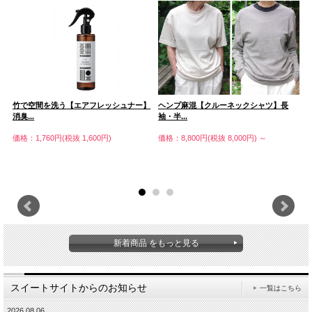
竹で空間を洗う【エアフレッシュナー】
ヘンプ麻混【クルーネックシャツ】長
麻
消臭...
袖・半...
価
価格：1,760円(税抜 1,600円)
価格：8,800円(税抜 8,000円)
～
新着商品 をもっと見る
スイートサイトからのお知らせ
一覧はこちら
2026.08.06