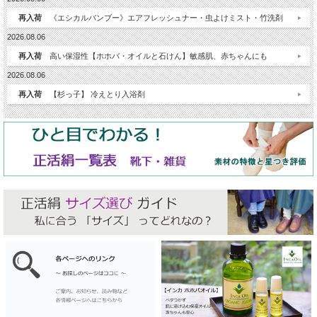
再入荷
《エシカルバンブー》エアフレッシュナー・虫よけミスト・竹洗剤
2026.08.06
再入荷
高い保湿性【ホホバ・オイルと石けん】敏感肌、赤ちゃんにも
2026.08.06
再入荷
【杉っ子】 冷えとり入浴剤