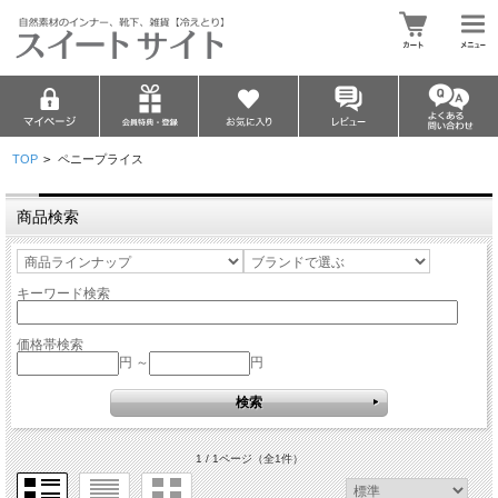
TOP
>
ペニープライス
商品検索
キーワード検索
価格帯検索
円 ～
円
1 / 1ページ
（全1件）