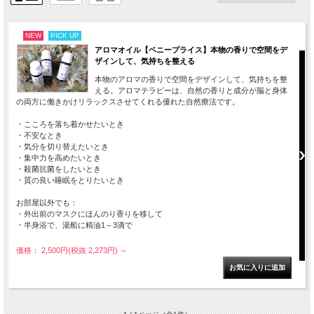
NEW
PICK UP
アロマオイル【ペニープライス】本物の香りで空間をデ
ザインして、気持ちを整える
本物のアロマの香りで空間をデザインして、気持ちを整
える。アロマテラピーは、自然の香りと成分が脳と身体
の両方に働きかけリラックスさせてくれる優れた自然療法です。
・こころを落ち着かせたいとき
・不安なとき
・気分を切り替えたいとき
・集中力を高めたいとき
・殺菌抗菌をしたいとき
・質の良い睡眠をとりたいとき
お部屋以外でも：
・外出前のマスクにほんのり香りを移して
・半身浴で、湯船に精油1～3滴で
価格： 2,500円(税抜 2,273円)
～