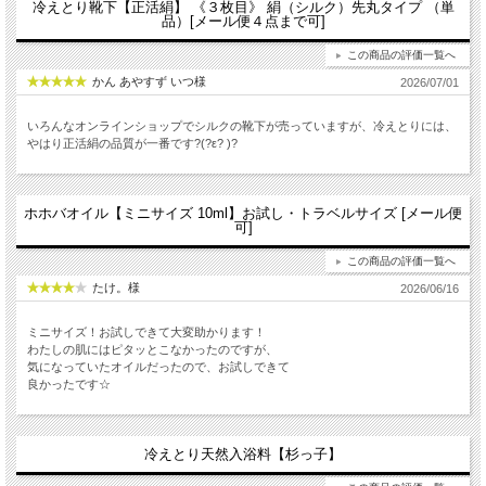
冷えとり靴下【正活絹】 《３枚目》 絹（シルク）先丸タイプ （単
品）[メール便４点まで可]
この商品の評価一覧へ
かん あやすず いつ様
2026/07/01
いろんなオンラインショップでシルクの靴下が売っていますが、冷えとりには、
やはり正活絹の品質が一番です?(?ε? )?
ホホバオイル【ミニサイズ 10ml】お試し・トラベルサイズ [メール便
可]
この商品の評価一覧へ
たけ。様
2026/06/16
ミニサイズ！お試しできて大変助かります！
わたしの肌にはピタッとこなかったのですが、
気になっていたオイルだったので、お試しできて
良かったです☆
冷えとり天然入浴料【杉っ子】