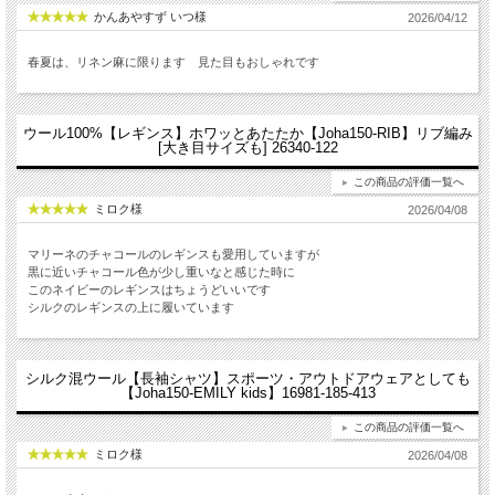
かんあやすず いつ様
2026/04/12
春夏は、リネン麻に限ります 見た目もおしゃれです
ウール100%【レギンス】ホワッとあたたか【Joha150-RIB】リブ編み
[大き目サイズも] 26340-122
この商品の評価一覧へ
ミロク様
2026/04/08
マリーネのチャコールのレギンスも愛用していますが
黒に近いチャコール色が少し重いなと感じた時に
このネイビーのレギンスはちょうどいいです
シルクのレギンスの上に履いています
シルク混ウール【長袖シャツ】スポーツ・アウトドアウェアとしても
【Joha150-EMILY kids】16981-185-413
この商品の評価一覧へ
ミロク様
2026/04/08