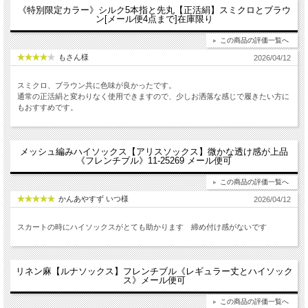
《特別限定カラー》シルク5本指と先丸【正活絹】スミクロとブラウ
ン[メール便4点まで]在庫限り
この商品の評価一覧へ
もさん様
2026/04/12
スミクロ、ブラウン共に色味が良かったです。
通常の正活絹と変わりなく使用できますので、少しお洒落な感じで履きたい方に
もおすすめです。
メッシュ編みハイソックス【アリスソックス】微かな透け感が上品
《フレンチブル》11-25269 メール便可
この商品の評価一覧へ
かんあやすず いつ様
2026/04/12
スカートの時にハイソックスがとても助かります 締め付け感がないです
リネン麻【ルナソックス】フレンチブル《レギュラー丈とハイソック
ス》メール便可
この商品の評価一覧へ