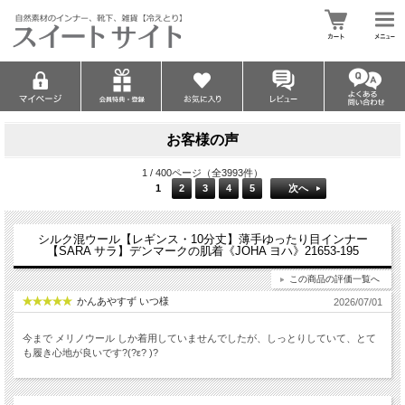
お客様の声
1 / 400ページ（全3993件）
1
2
3
4
5
次へ
シルク混ウール【レギンス・10分丈】薄手ゆったり目インナー
【SARA サラ】デンマークの肌着《JOHA ヨハ》21653-195
この商品の評価一覧へ
かんあやすず いつ様
2026/07/01
今まで メリノウール しか着用していませんでしたが、しっとりしていて、とて
も履き心地が良いです?(?ε? )?