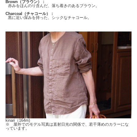
Brown（ブラウン）：
赤みをほんのり含んだ、落ち着きのあるブラウン。
Charcoal（チャコール）：
黒に近い深みを持った、シックなチャコール。
kinari（164m)
※ 屋外でのモデル写真は直射日光の関係で、若干薄めのカラーにな
っています。