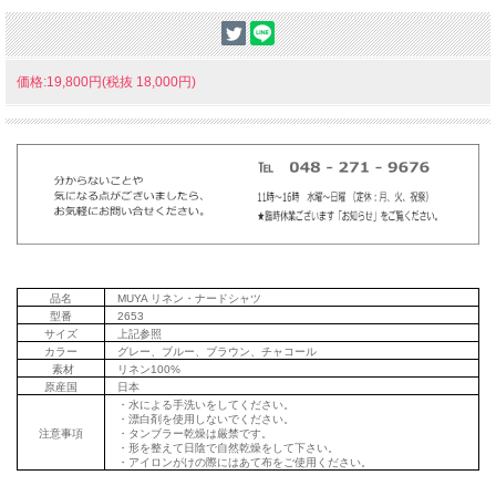
価格:19,800円(税抜 18,000円)
品名
MUYA リネン・ナードシャツ
型番
2653
サイズ
上記参照
カラー
グレー、ブルー、ブラウン、チャコール
素材
リネン100%
原産国
日本
・水による手洗いをしてください。
・漂白剤を使用しないでください。
注意事項
・タンブラー乾燥は厳禁です。
・形を整えて日陰で自然乾燥をして下さい。
・アイロンがけの際にはあて布をご使用ください。