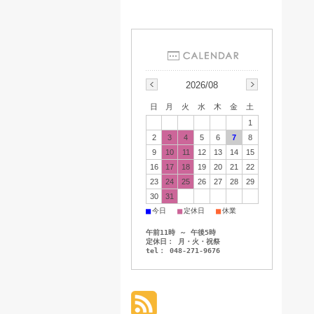
2026/08
日
月
火
水
木
金
土
1
2
3
4
5
6
7
8
9
10
11
12
13
14
15
16
17
18
19
20
21
22
23
24
25
26
27
28
29
30
31
■
■
■
今日
定休日
休業
午前11時 ～ 午後5時
定休日： 月・火・祝祭
tel： 048-271-9676