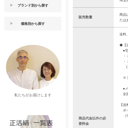
埼玉県
ブランド別から探す
商品
販売数量
たは
価格別から探す
送料
◆【
●宅
・ 本
・ 北
(ご
※ 
●メ
全国
私たちがお届けします
【送
ポイ
（沖
商品代金以外の必
要料金