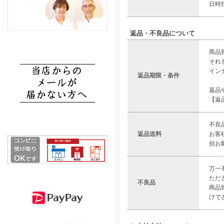
日時
返品・不良品について
商品
それ
イン
返品期限・条件
返品
【返
不良
返品送料
お客
担お
万一
ただ
不良品
商品
けで