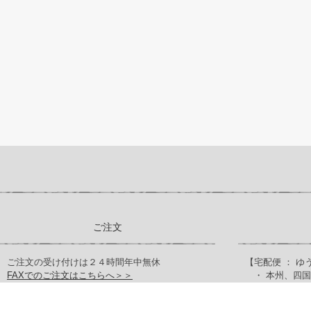
ご注文
ご注文の受け付けは２４時間年中無休
【宅配便 ： ゆ
FAXでのご注文はこちらへ＞＞
・ 本州、四国 
・ 北海道、九州
お電話でのご注文、お問合せは下記へお願い
(ご注文総計額 