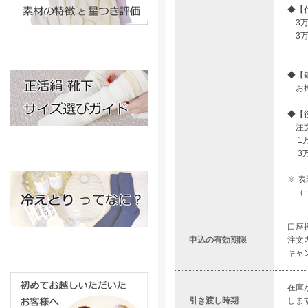
◆【
3万
3万
◆【
お振
◆【
注文
1万
3万
※ 
（一
口座
申込の有効期限
注文
キャ
在庫
引き渡し時期
しま