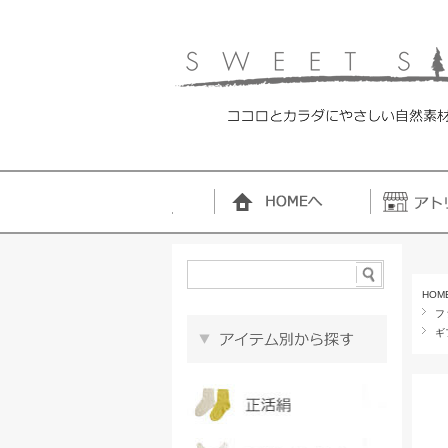
HOM
フ
ギ