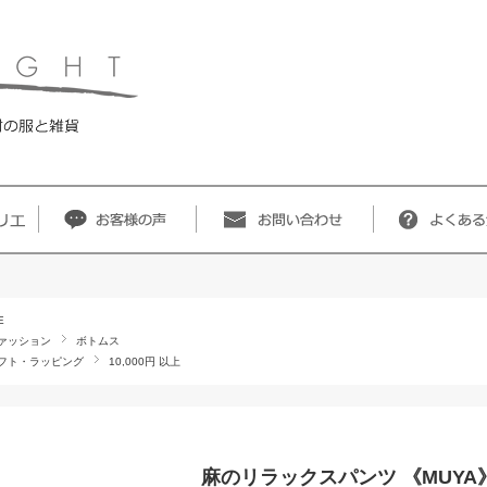
E
ァッション
ボトムス
フト・ラッピング
10,000円 以上
麻のリラックスパンツ 《MUYA