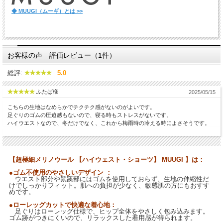
◆ MUUGI（ムーギ）とは >>
お客様の声 評価レビュー（1件）
総評:
5.0
ふたば様
2025/05/15
こちらの生地はなめらかでチクチク感がないのがよいです。
足ぐりのゴムの圧迫感もないので、寝る時もストレスがないです。
ハイウエストなので、冬だけでなく、これから梅雨時の冷える時によさそうです。
【超極細メリノウール 【ハイウェスト・ショーツ】 MUUGI 】は：
●ゴム不使用のやさしいデザイン ：
ウエスト部分や鼠蹊部にはゴムを使用しておらず、生地の伸縮性だ
けでしっかりフィット。肌への負担が少なく、敏感肌の方にもおすす
めです。
●ローレッグカットで快適な着心地：
足ぐりはローレッグ仕様で、ヒップ全体をやさしく包み込みます。
ゴム跡がつきにくいので、リラックスした着用感が得られます。