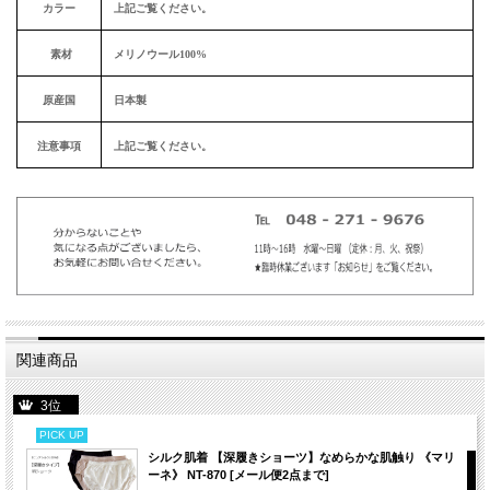
カラー
上記ご覧ください。
素材
メリノウール100%
原産国
日本製
注意事項
上記ご覧ください。
関連商品
3位
PICK UP
シルク肌着 【深履きショーツ】なめらかな肌触り 《マリ
ーネ》 NT-870 [メール便2点まで]