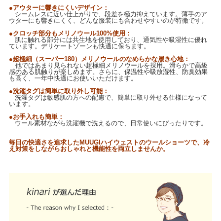
●アウターに響きにくいデザイン：
シームレスに近い仕上がりで、段差を極力抑えています。薄手のア
ウターにも響きにくく、どんな服装にも合わせやすいのが特徴です。
●クロッチ部分もメリノウール100%使用：
肌に触れる部分には共生地を使用しており、通気性や吸湿性に優れ
ています。デリケートゾーンも快適に保ちます。
●超極細（スーパー180）メリノウールのなめらかな履き心地：
他ではあまり見られない超極細メリノウールを採用。滑らかで高級
感のある肌触りが楽しめます。さらに、保温性や吸放湿性、防臭効果
も高く、一年中快適にお使いいただけます。
●洗濯タグは簡単に取り外し可能：
洗濯タグは敏感肌の方への配慮で、簡単に取り外せる仕様になって
います。
●お手入れも簡単：
ウール素材ながら洗濯機で洗えるので、日常使いにぴったりです。
毎日の快適さを追求したMUUGIハイウェストのウールショーツで、冷
え対策をしながらおしゃれと機能性を両立しませんか。