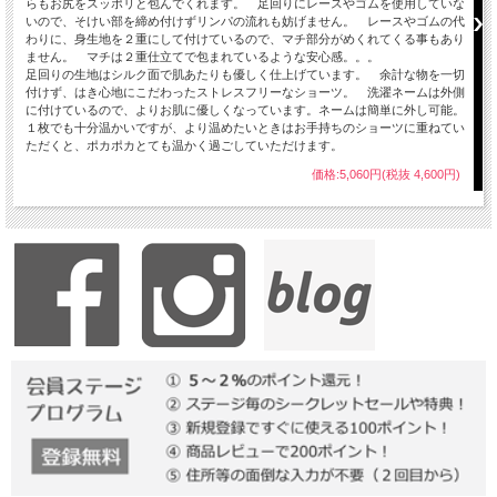
らもお尻をスッポリと包んでくれます。 足回りにレースやゴムを使用していな
いので、そけい部を締め付けずリンパの流れも妨げません。 レースやゴムの代
わりに、身生地を２重にして付けているので、マチ部分がめくれてくる事もあり
ません。 マチは２重仕立てで包まれているような安心感。。。
足回りの生地はシルク面で肌あたりも優しく仕上げています。 余計な物を一切
付けず、はき心地にこだわったストレスフリーなショーツ。 洗濯ネームは外側
に付けているので、よりお肌に優しくなっています。ネームは簡単に外し可能。
１枚でも十分温かいですが、より温めたいときはお手持ちのショーツに重ねてい
ただくと、ポカポカとても温かく過ごしていただけます。
価格:5,060円(税抜 4,600円)