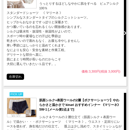
うっとりするほどしなやかに肌をすべる ピュアシルク
100％
スタンダードショーツ 《 マリーネ 》
シンプルなスタンダートタイプのシルクニットショーツ。
ヒップからおなかまですっぽりと深履きで、
かつ履いているのを忘れるくらい開放感があります。
シルクは吸水性・放湿性・保温性がよいので、
スポーツ時や夏場などの汗ばむ季節は
乾きがいいので蒸れもなく、お腹も冷やしませんし
寒い季節にはしっかりと温めてくれます。
なによりも安心・安全な素材と作業工程。
デリケートな部分へ直に、
肌にまとう時間が長いものだからこそ
大切に選んでいきたい１品です。。
価格:3,300円(税抜 3,000円)
在庫切れ
PICK UP
肌面シルク+表面ウールの2層【ボクサーショーツ】やわ
らかさと温かさで kinari おすすめインナー 《マリーネ》
SW-1 [メール便2点まで]
シルク＆ウールの２層仕立て（肌面シルク＋表面ウー
ル）で温かい・・・ボクサーショーツ 《 マリーネ 》。ウエスト・足回りにレ
ースを使わず、身生地だけの仕立て。 股上は少し浅めで、スタイリッシュなが