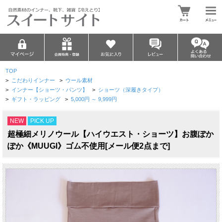
TOP
>
こだわりインナー
>
ウール素材
>
インナー【ショーツ・パンツ】
>
ショーツ（深履きタイプ）
>
ギフト・ラッピング
>
5,000円 ～ 9,999円
NEW
PICK UP
超極細メリノウール【ハイウエスト・ショーツ】お腹ぽか
ぽか《MUUGI》ゴム不使用[メール便2点まで]