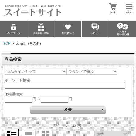
TOP
>
others （その他）
商品検索
キーワード検索
価格帯検索
円 ～
円
1 / 1ページ
（全4件）