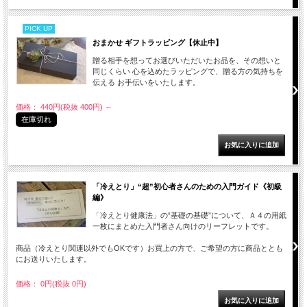
PICK UP
おまかせ ギフトラッピング【休止中】
贈る相手を想ってお選びいただいたお品を、その想いと
同じくらい 心を込めたラッピングで、贈る方の気持ちを
伝える お手伝いをいたします。
価格： 440円(税抜 400円)
～
在庫切れ
「冷えとり」“超”初心者さんのための入門ガイド《初級
編》
「冷えとり健康法」の“基礎の基礎”について、Ａ４の用紙
一枚にまとめた入門者さん向けのリーフレットです。
商品（冷えとり関連以外でもOKです）お買上の方で、ご希望の方に商品ととも
にお送りいたします。
価格： 0円(税抜 0円)