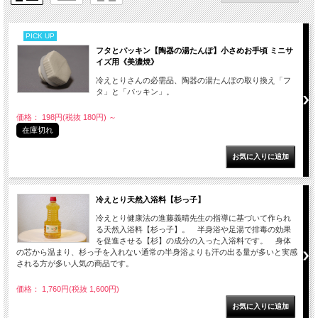
PICK UP
フタとパッキン【陶器の湯たんぽ】小さめお手頃 ミニサ
イズ用《美濃焼》
冷えとりさんの必需品、陶器の湯たんぽの取り換え「フ
タ」と「パッキン」。
価格： 198円(税抜 180円)
～
在庫切れ
冷えとり天然入浴料【杉っ子】
冷えとり健康法の進藤義晴先生の指導に基づいて作られ
る天然入浴料【杉っ子】。 半身浴や足湯で排毒の効果
を促進させる【杉】の成分の入った入浴料です。 身体
の芯から温まり、杉っ子を入れない通常の半身浴よりも汗の出る量が多いと実感
される方が多い人気の商品です。
価格： 1,760円(税抜 1,600円)