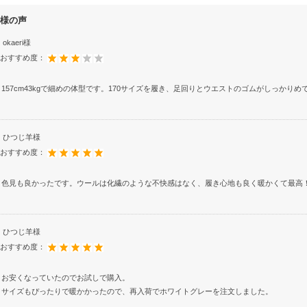
様の声
okaeri様
おすすめ度：
157cm43kgで細めの体型です。170サイズを履き、足回りとウエストのゴムがしっかり
ひつじ羊様
おすすめ度：
色見も良かったです。ウールは化繊のような不快感はなく、履き心地も良く暖かくて最高
ひつじ羊様
おすすめ度：
お安くなっていたのでお試しで購入。
サイズもぴったりで暖かかったので、再入荷でホワイトグレーを注文しました。