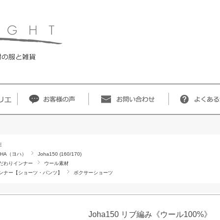
E
OHA（ヨハ）
Joha150 (160/170)
だわりインナー
ウール素材
ンナー【ショーツ・パンツ】
ボクサーショーツ
Joha150 リブ編み《ウール100%》