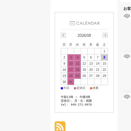
お客
2026/08
日
月
火
水
木
金
土
1
2
3
4
5
6
7
8
9
10
11
12
13
14
15
16
17
18
19
20
21
22
23
24
25
26
27
28
29
30
31
■
■
■
今日
定休日
休業
午前11時 ～ 午後5時
定休日： 月・火・祝祭
tel： 048-271-9676