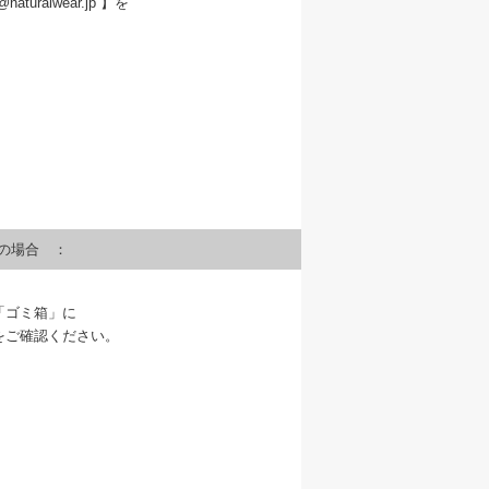
alwear.jp 】を
]）の場合 ：
「ゴミ箱」に
をご確認ください。