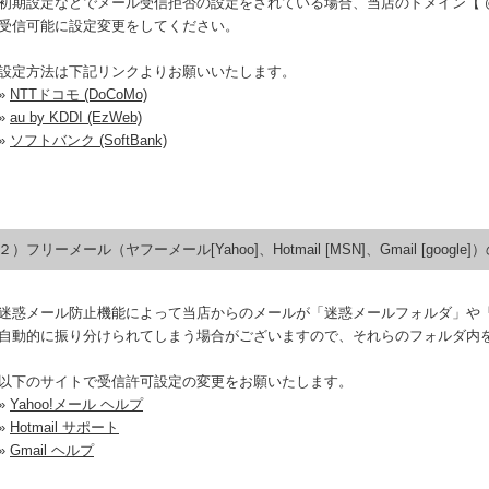
初期設定などでメール受信拒否の設定をされている場合、当店のドメイン【 @natur
受信可能に設定変更をしてください。
設定方法は下記リンクよりお願いいたします。
»
NTTドコモ (DoCoMo)
»
au by KDDI (EzWeb)
»
ソフトバンク (SoftBank)
２）フリーメール（ヤフーメール[Yahoo]、Hotmail [MSN]、Gmail [google
迷惑メール防止機能によって当店からのメールが「迷惑メールフォルダ」や
自動的に振り分けられてしまう場合がございますので、それらのフォルダ内
以下のサイトで受信許可設定の変更をお願いたします。
»
Yahoo!メール ヘルプ
»
Hotmail サポート
»
Gmail ヘルプ