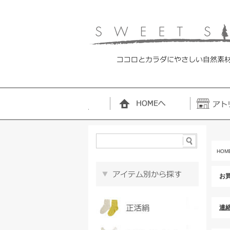
HOM
お
連