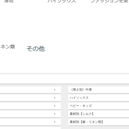
《厚さ別》中厚
ハイソックス
ベビー・キッズ
素材別【シルク】
素材別【麻・リネン類】