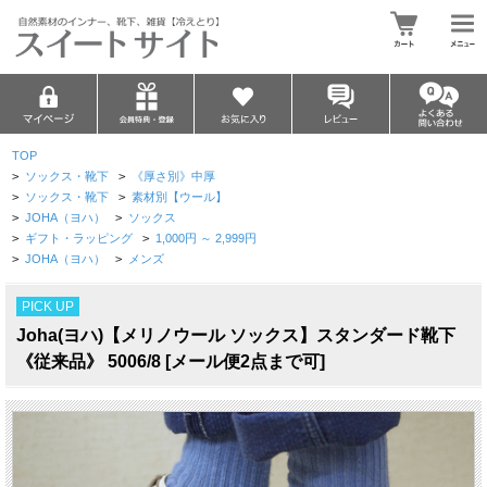
TOP
>
ソックス・靴下
>
《厚さ別》中厚
>
ソックス・靴下
>
素材別【ウール】
>
JOHA（ヨハ）
>
ソックス
>
ギフト・ラッピング
>
1,000円 ～ 2,999円
>
JOHA（ヨハ）
>
メンズ
PICK UP
Joha(ヨハ)【メリノウール ソックス】スタンダード靴下
《従来品》 5006/8 [メール便2点まで可]