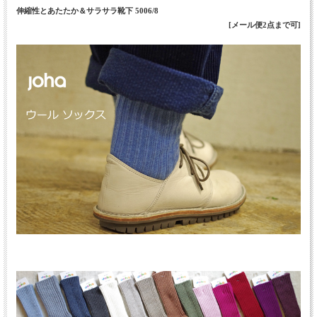
伸縮性とあたたか＆サラサラ靴下 5006/8
[メール便2点まで可]