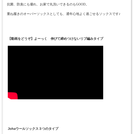
抗菌、防臭にも優れ、お家で丸洗いできるのもGOOD。
重ね履きのオーバーソックスとしても、通年心地よく過ごせるソックスです♪
【動画をどうぞ】よーっく 伸びて締めつけないリブ編みタイプ
Johaウールソックス３つのタイプ