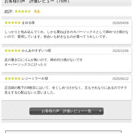
お客様の声 評価レビュー（75件）
総評:
4.6
まゆる様
2026/04/08
しっかりと包み込んでくれ、しかも重ねばきのカバーソックスとして締めつけ感がな
いので、愛用しています。色合いも好きなものが選べてうれしいです。
かんあやすずいつ様
2025/12/06
足の履き口にゴムが無いので、締め付け感がないです
オーバーソックスにぴったり
レジーミラーJr.様
2025/06/12
正活絹の靴下の8枚目にはいて、全くしめつけがなく、丈もそれなりにあるのでチラ
見えする心配はないと思いました。
お客様の声 評価レビュー一覧