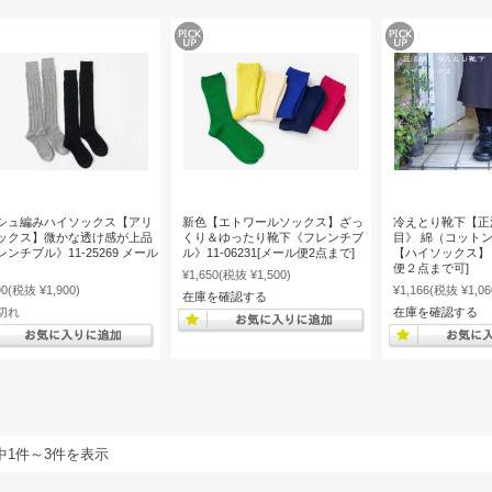
シュ編みハイソックス【アリ
新色【エトワールソックス】ざっ
冷えとり靴下【正
ックス】微かな透け感が上品
くり＆ゆったり靴下《フレンチブ
目》 綿（コット
ンチブル》11-25269 メール
ル》11-06231[メール便2点まで]
【ハイソックス】
便２点まで可]
¥1,650
(税抜 ¥1,500)
90
(税抜 ¥1,900)
¥1,166
(税抜 ¥1,06
在庫を確認する
切れ
在庫を確認する
中1件～3件を表示