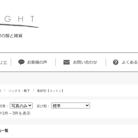
E
ソックス・靴下
素材別【コットン】
切替：
並び順：
中1件～3件を表示
品一覧