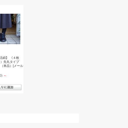
活絹】 《４枚
ン）先丸タイプ
 （単品）[メール
0)
～