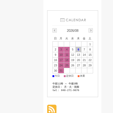
2026/08
日
月
火
水
木
金
土
1
2
3
4
5
6
7
8
9
10
11
12
13
14
15
16
17
18
19
20
21
22
23
24
25
26
27
28
29
30
31
■
■
■
今日
定休日
休業
午前11時 ～ 午後5時
定休日： 月・火・祝祭
tel： 048-271-9676