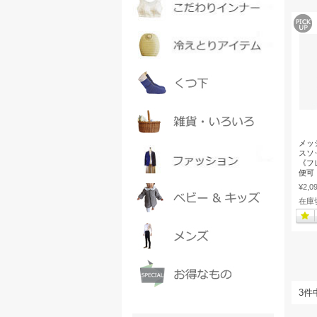
メッ
スソ
《フレ
便可
¥2,0
在庫
3件