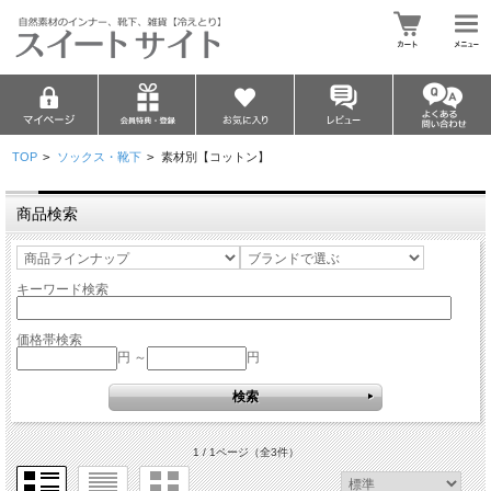
TOP
>
ソックス・靴下
>
素材別【コットン】
商品検索
キーワード検索
価格帯検索
円 ～
円
1 / 1ページ
（全3件）