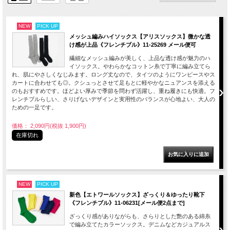
NEW
PICK UP
メッシュ編みハイソックス【アリスソックス】微かな透
け感が上品《フレンチブル》11-25269 メール便可
繊細なメッシュ編みが美しく、上品な透け感が魅力のハ
イソックス。やわらかなコットン糸で丁寧に編み立てら
れ、肌にやさしくなじみます。ロング丈なので、タイツのようにワンピースやス
カートに合わせても◎。クシュっとさせて足もとに軽やかなニュアンスを添える
のもおすすめです。ほどよい厚みで季節を問わず活躍し、重ね履きにも快適。フ
レンチブルらしい、さりげないデザインと実用性のバランスが心地よい、大人の
ための一足です。
価格： 2,090円(税抜 1,900円)
在庫切れ
NEW
PICK UP
新色【エトワールソックス】ざっくり＆ゆったり靴下
《フレンチブル》11-06231[メール便2点まで]
ざっくり感がありながらも、さらりとした艶のある綿糸
で編み立てたカラーソックス。デニムなどカジュアルス