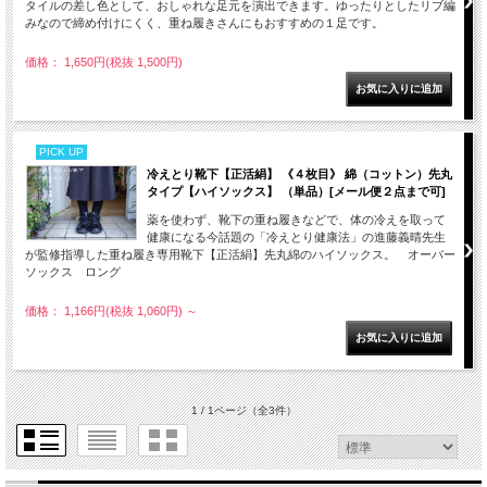
タイルの差し色として、おしゃれな足元を演出できます。ゆったりとしたリブ編
みなので締め付けにくく、重ね履きさんにもおすすめの１足です。
価格： 1,650円(税抜 1,500円)
PICK UP
冷えとり靴下【正活絹】 《４枚目》 綿（コットン）先丸
タイプ【ハイソックス】 （単品）[メール便２点まで可]
薬を使わず、靴下の重ね履きなどで、体の冷えを取って
健康になる今話題の「冷えとり健康法」の進藤義晴先生
が監修指導した重ね履き専用靴下【正活絹】先丸綿のハイソックス。 オーバー
ソックス ロング
価格： 1,166円(税抜 1,060円)
～
1 / 1ページ
（全3件）