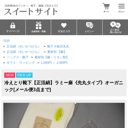
TOP
>
正活絹（せいかつけん）
>
靴下４枚目先丸
>
正活絹（せいかつけん）
>
素材別 【麻】
>
ソックス・靴下
>
素材別【麻・リネン類】
>
ギフト・ラッピング
>
1,000円 ～ 2,999円
NEW
PICK UP
冷えとり靴下【正活絹】ラミー麻《先丸タイプ》オーガニ
ック[メール便3点まで]