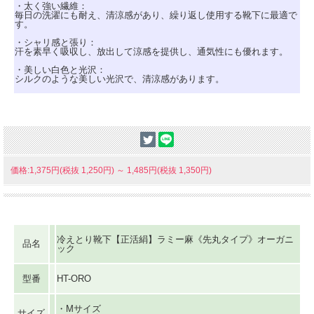
・太く強い繊維：
毎日の洗濯にも耐え、清涼感があり、繰り返し使用する靴下に最適で
す。
・シャリ感と張り：
汗を素早く吸収し、放出して涼感を提供し、通気性にも優れます。
・美しい白色と光沢：
シルクのような美しい光沢で、清涼感があります。
価格:1,375円(税抜 1,250円)
～
1,485円(税抜 1,350円)
冷えとり靴下【正活絹】ラミー麻《先丸タイプ》オーガニ
品名
ック
型番
HT-ORO
・Mサイズ
サイズ