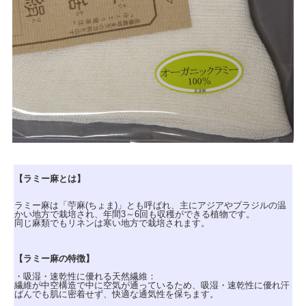
【ラミー麻とは】
ラミー麻は「苧麻(ちょま)」とも呼ばれ、主にアジアやブラジルの温
かい地方で栽培され、年間3～6回も収穫ができる植物です。
同じ麻類でもリネンは寒い地方で栽培されます。
【ラミー麻の特徴】
・吸湿・速乾性に優れる天然繊維：
繊維が中空構造で中に空気が通っているため、吸湿・速乾性に優れ汗
ばんでも肌に密着せず、快適な通気性を保ちます。