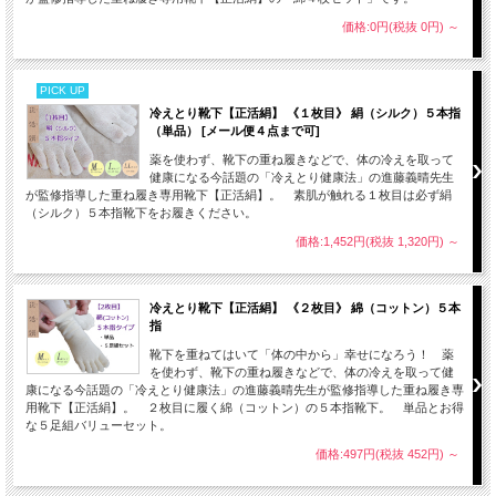
価格:0円(税抜 0円)
～
PICK UP
冷えとり靴下【正活絹】 《１枚目》 絹（シルク）５本指
（単品） [メール便４点まで可]
薬を使わず、靴下の重ね履きなどで、体の冷えを取って
健康になる今話題の「冷えとり健康法」の進藤義晴先生
が監修指導した重ね履き専用靴下【正活絹】。 素肌が触れる１枚目は必ず絹
（シルク）５本指靴下をお履きください。
価格:1,452円(税抜 1,320円)
～
冷えとり靴下【正活絹】 《２枚目》 綿（コットン）５本
指
靴下を重ねてはいて「体の中から」幸せになろう！ 薬
を使わず、靴下の重ね履きなどで、体の冷えを取って健
康になる今話題の「冷えとり健康法」の進藤義晴先生が監修指導した重ね履き専
用靴下【正活絹】。 ２枚目に履く綿（コットン）の５本指靴下。 単品とお得
な５足組バリューセット。
価格:497円(税抜 452円)
～