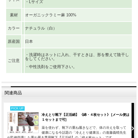
・Lサイズ
素材
オーガニックラミー麻 100%
カラー
ナチュラル（白）
原産国
日本
・洗濯時はネットに入れ、干すときは、形を整えて陰干し
をしてください。
ご注意
・中性洗剤をご使用下さい。
関連商品
PICK UP
冷えとり靴下【正活絹】 《綿・４枚セット》 [メール便は
１セットまで可]
薬を使わず、靴下の重ね履きなどで、体の冷えを取って
健康になる今話題の「冷えとり健康法」の進藤義晴先生
が監修指導した重ね履き専用靴下【正活絹】の「綿４枚セット」です。