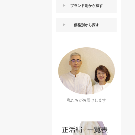
ブランド別から探す
価格別から探す
私たちがお届けします