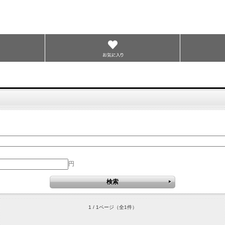
円
1 / 1ページ
（全1件）