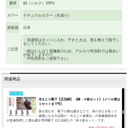
素材
絹（シルク）100%
カラー
ナチュラルカラー（生成り）
原産国
日本
・洗濯時はネットに入れ、干すときは、形を整えて陰干し
をしてください。
ご注意
・絹はたんぱく質繊維のため、アルカリ性洗剤では風合い
が低下しますので、
中性洗剤をご使用下さい。
関連商品
PICK UP
冷えとり靴下【正活絹】 《綿・４枚セット》 [メール便は
１セットまで可]
薬を使わず、靴下の重ね履きなどで、体の冷えを取って
健康になる今話題の「冷えとり健康法」の進藤義晴先生
が監修指導した重ね履き専用靴下【正活絹】の「綿４枚セット」です。
価格:0円(税抜 0円)
～