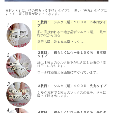
素材とともに、指の有る（５本指）タイプと 無い（先丸）タイプに
よって、履く順番が決まってきます。
１枚目： シルク（絹）１００％ ５本指タイ
プ
肌に直接触れる生地は必ずシルク（絹）、足の
指の間から出る
病毒も吸い取る５本指ソックス。
２枚目： 綿もしくはウール１００％ ５本指
タイプ
綿は１枚目のシルク靴下が吐き出した毒の「受
け手」になります。
ウール排湿性と保温性にすぐれています。
３枚目： シルク（絹）１００％ 先丸タイプ
シルク素材で２枚目のソックスの毒を、さらに
吸って吐き出します。
４枚目： 綿もしくはウール１００％ 先丸タ