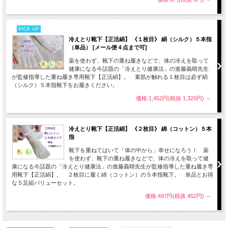
PICK UP
冷えとり靴下【正活絹】 《１枚目》 絹（シルク）５本指
（単品） [メール便４点まで可]
薬を使わず、靴下の重ね履きなどで、体の冷えを取って
健康になる今話題の「冷えとり健康法」の進藤義晴先生
が監修指導した重ね履き専用靴下【正活絹】。 素肌が触れる１枚目は必ず絹
（シルク）５本指靴下をお履きください。
価格:1,452円(税抜 1,320円)
～
冷えとり靴下【正活絹】 《２枚目》 綿（コットン）５本
指
靴下を重ねてはいて「体の中から」幸せになろう！ 薬
を使わず、靴下の重ね履きなどで、体の冷えを取って健
康になる今話題の「冷えとり健康法」の進藤義晴先生が監修指導した重ね履き専
用靴下【正活絹】。 ２枚目に履く綿（コットン）の５本指靴下。 単品とお得
な５足組バリューセット。
価格:497円(税抜 452円)
～