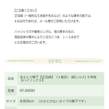
冷えとり靴下【正活絹】《１枚目》 絹(シルク) ５本指
品名
【ハイソックス】
型番
HT-JNS5H
サイズ
全長55cm （かかとのないタイプの靴下です）