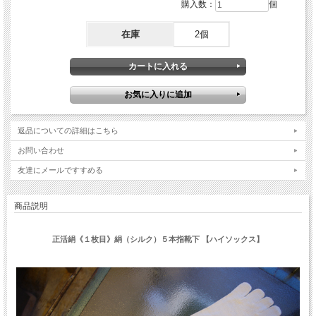
購入数：
個
在庫
2個
返品についての詳細はこちら
お問い合わせ
友達にメールですすめる
商品説明
正活絹《１枚目》絹（シルク）５本指靴下 【ハイソックス】