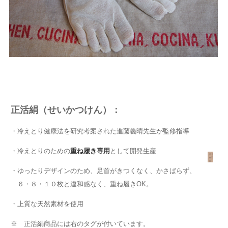
正活絹（せいかつけん）：
・冷えとり健康法を研究考案された進藤義晴先生が監修指導
・冷えとりのための
重ね履き専用
として開発生産
・ゆったりデザインのため、足首がきつくなく、かさばらず、
６・８・１０枚と違和感なく、重ね履きOK。
・上質な天然素材を使用
※ 正活絹商品には右のタグが付いています。