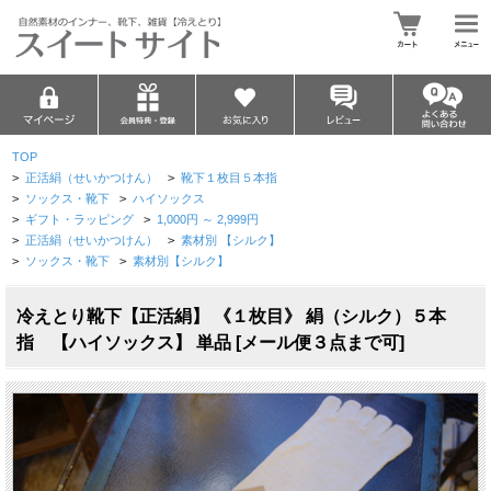
TOP
>
正活絹（せいかつけん）
>
靴下１枚目５本指
>
ソックス・靴下
>
ハイソックス
>
ギフト・ラッピング
>
1,000円 ～ 2,999円
>
正活絹（せいかつけん）
>
素材別 【シルク】
>
ソックス・靴下
>
素材別【シルク】
冷えとり靴下【正活絹】 《１枚目》 絹（シルク）５本
指 【ハイソックス】 単品 [メール便３点まで可]