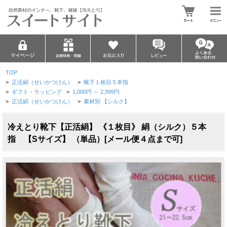
TOP
>
正活絹（せいかつけん）
>
靴下１枚目５本指
>
ギフト・ラッピング
>
1,000円 ～ 2,999円
>
正活絹（せいかつけん）
>
素材別 【シルク】
冷えとり靴下【正活絹】 《１枚目》 絹（シルク）５本
指 【Sサイズ】 （単品）[メール便４点まで可]