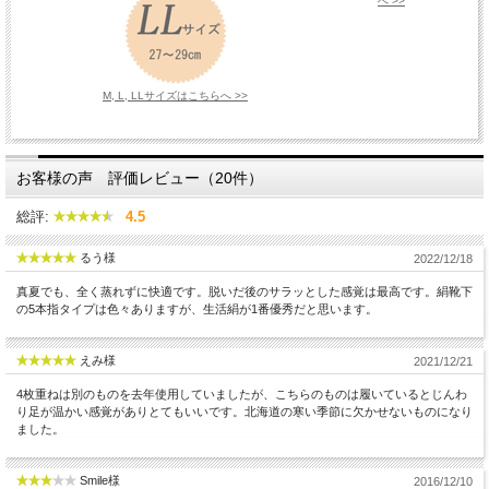
へ >>
M, L, LLサイズはこちらへ >>
お客様の声 評価レビュー（20件）
総評:
4.5
るう様
2022/12/18
真夏でも、全く蒸れずに快適です。脱いだ後のサラッとした感覚は最高です。絹靴下
の5本指タイプは色々ありますが、生活絹が1番優秀だと思います。
えみ様
2021/12/21
4枚重ねは別のものを去年使用していましたが、こちらのものは履いているとじんわ
り足が温かい感覚がありとてもいいです。北海道の寒い季節に欠かせないものになり
ました。
Smile様
2016/12/10