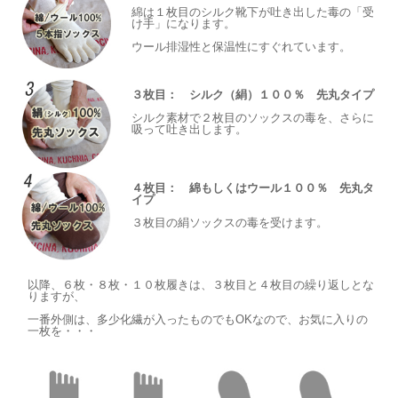
綿は１枚目のシルク靴下が吐き出した毒の「受
け手」になります。
ウール排湿性と保温性にすぐれています。
３枚目： シルク（絹）１００％ 先丸タイプ
シルク素材で２枚目のソックスの毒を、さらに
吸って吐き出します。
４枚目： 綿もしくはウール１００％ 先丸タ
イプ
３枚目の絹ソックスの毒を受けます。
以降、６枚・８枚・１０枚履きは、３枚目と４枚目の繰り返しとな
りますが、
一番外側は、多少化繊が入ったものでもOKなので、お気に入りの
一枚を・・・