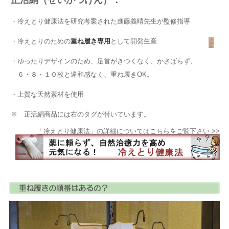
・冷えとり健康法を研究考案された進藤義晴先生が監修指導
・冷えとりのための
重ね履き専用
として開発生産
・ゆったりデザインのため、足首がきつくなく、かさばらず、
６・８・１０枚と違和感なく、重ね履きOK。
・上質な天然素材を使用
※ 正活絹商品には右のタグが付いています。
「冷えとり健康法」の詳細についてはこちらをご覧下さい >>