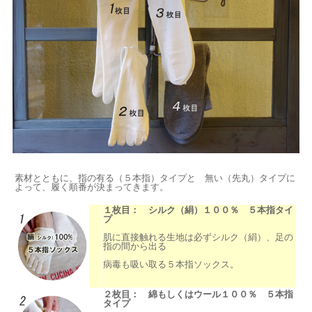
素材とともに、指の有る（５本指）タイプと 無い（先丸）タイプに
よって、履く順番が決まってきます。
１枚目： シルク（絹）１００％ ５本指タイ
プ
肌に直接触れる生地は必ずシルク（絹）、足の
指の間から出る
病毒も吸い取る５本指ソックス。
２枚目： 綿もしくはウール１００％ ５本指
タイプ