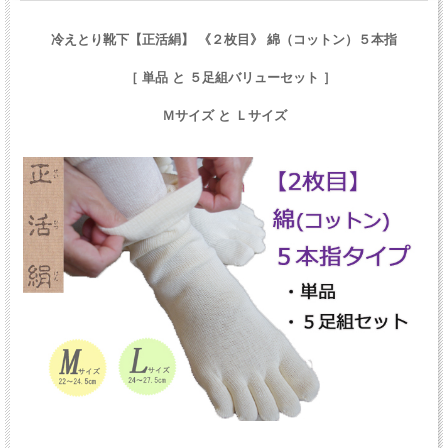
冷えとり靴下【正活絹】 《２枚目》 綿（コットン）５本指
［ 単品 と ５足組バリューセット ］
Ｍサイズ と Ｌサイズ