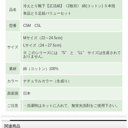
冷えとり靴下【正活絹】《2枚目》 綿(コットン) ５本指
品名
単品と５足組バリューセット
型番
C5M C5L
Mサイズ（22～24.5cm)
Lサイズ（24～27.5cm)
サイズ
※ このシリーズには “S” と “LL” サイズは生産されて
おりません。
素材
綿（コットン）100%
カラー
ナチュラルカラー（生成り）
原産国
日本
ご注意
・洗濯時はネットに入れて、無蛍光洗剤をご使用下さい。
関連商品