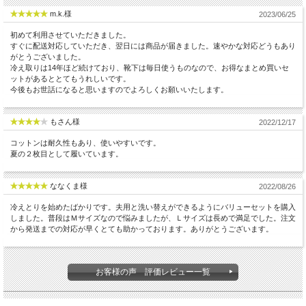
m.k.様
2023/06/25
初めて利用させていただきました。
すぐに配送対応していただき、翌日には商品が届きました。速やかな対応どうもあり
がとうございました。
冷え取りは14年ほど続けており、靴下は毎日使うものなので、お得なまとめ買いセ
ットがあるととてもうれしいです。
今後もお世話になると思いますのでよろしくお願いいたします。
もさん様
2022/12/17
コットンは耐久性もあり、使いやすいです。
夏の２枚目として履いています。
ななくま様
2022/08/26
冷えとりを始めたばかりです。夫用と洗い替えができるようにバリューセットを購入
しました。普段はＭサイズなので悩みましたが、Ｌサイズは長めで満足でした。注文
から発送までの対応が早くとても助かっております。ありがとうございます。
お客様の声 評価レビュー一覧