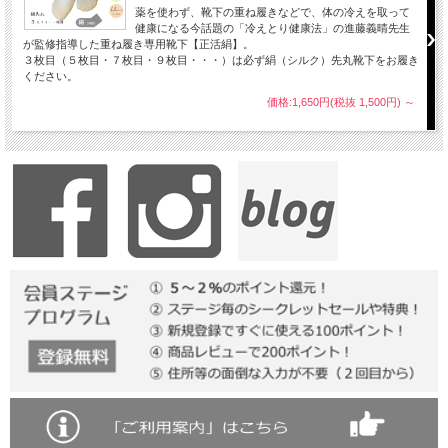
薬を使わず、靴下の重ね履きなどで、体の冷えを取って
健康になる今話題の「冷えとり健康法」の進藤義晴先生
が監修指導した重ね履き専用靴下【正活絹】。
３枚目（５枚目・７枚目・９枚目・・・）は必ず絹（シルク）先丸靴下をお履き
ください。
価格:1,650円(税抜 1,500円)
～