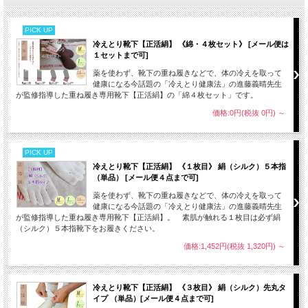
PICK UP
冷えとり靴下【正活絹】 《綿・４枚セット》 [メール便は
１セットまで可]
薬を使わず、靴下の重ね履きなどで、体の冷えを取って
健康になる今話題の「冷えとり健康法」の進藤義晴先生
が監修指導した重ね履き専用靴下【正活絹】の「綿４枚セット」です。
価格:0円(税抜 0円)
～
PICK UP
冷えとり靴下【正活絹】 《１枚目》 絹（シルク）５本指
（単品） [メール便４点まで可]
薬を使わず、靴下の重ね履きなどで、体の冷えを取って
健康になる今話題の「冷えとり健康法」の進藤義晴先生
が監修指導した重ね履き専用靴下【正活絹】。 素肌が触れる１枚目は必ず絹
（シルク）５本指靴下をお履きください。
価格:1,452円(税抜 1,320円)
～
冷えとり靴下【正活絹】 《３枚目》 絹（シルク）先丸タ
イプ （単品）[メール便４点まで可]