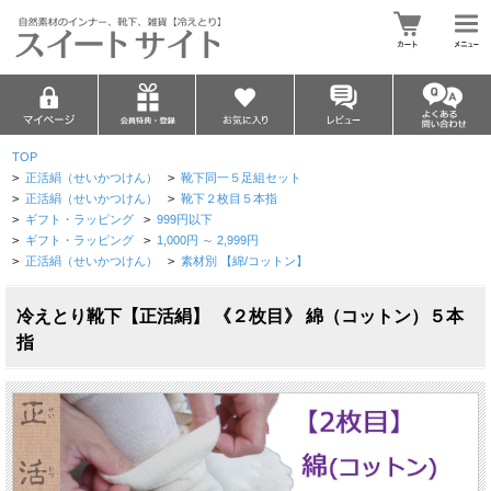
TOP
>
正活絹（せいかつけん）
>
靴下同一５足組セット
>
正活絹（せいかつけん）
>
靴下２枚目５本指
>
ギフト・ラッピング
>
999円以下
>
ギフト・ラッピング
>
1,000円 ～ 2,999円
>
正活絹（せいかつけん）
>
素材別 【綿/コットン】
冷えとり靴下【正活絹】 《２枚目》 綿（コットン）５本
指