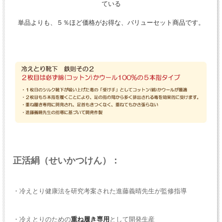
ている
単品よりも、５％ほど価格がお得な、バリューセット商品です。
正活絹（せいかつけん）：
・冷えとり健康法を研究考案された進藤義晴先生が監修指導
・冷えとりのための
重ね履き専用
として開発生産