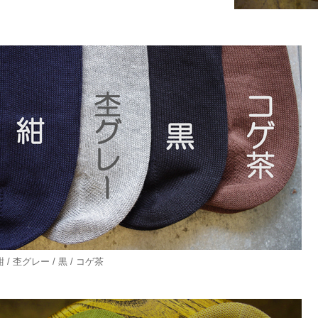
紺 / 杢グレー / 黒 / コゲ茶