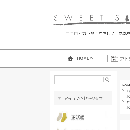
HOM
正
正
ギ
正