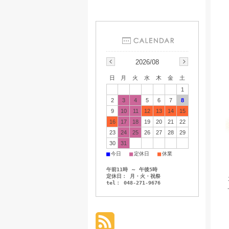
2026/08
日
月
火
水
木
金
土
1
2
3
4
5
6
7
8
9
10
11
12
13
14
15
16
17
18
19
20
21
22
23
24
25
26
27
28
29
30
31
■
■
■
今日
定休日
休業
午前11時 ～ 午後5時
定休日： 月・火・祝祭
tel： 048-271-9676