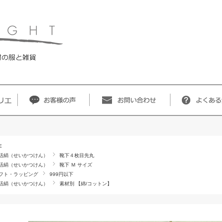
E
活絹（せいかつけん）
靴下４枚目先丸
活絹（せいかつけん）
靴下 Ｍ サイズ
フト・ラッピング
999円以下
活絹（せいかつけん）
素材別 【綿/コットン】