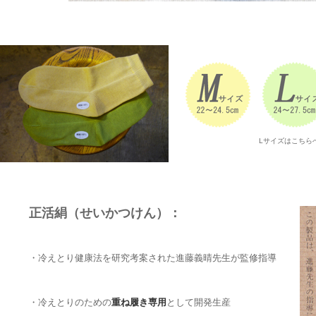
Lサイズはこちらへ
正活絹（せいかつけん）：
・冷えとり健康法を研究考案された進藤義晴先生が監修指導
・冷えとりのための
重ね履き専用
として開発生産