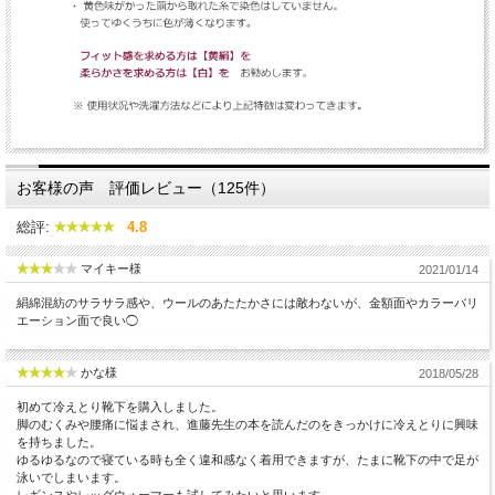
お客様の声 評価レビュー（125件）
総評:
4.8
マイキー様
2021/01/14
絹綿混紡のサラサラ感や、ウールのあたたかさには敵わないが、金額面やカラーバリ
エーション面で良い◯
かな様
2018/05/28
初めて冷えとり靴下を購入しました。
脚のむくみや腰痛に悩まされ、進藤先生の本を読んだのをきっかけに冷えとりに興味
を持ちました。
ゆるゆるなので寝ている時も全く違和感なく着用できますが、たまに靴下の中で足が
泳いでしまいます。