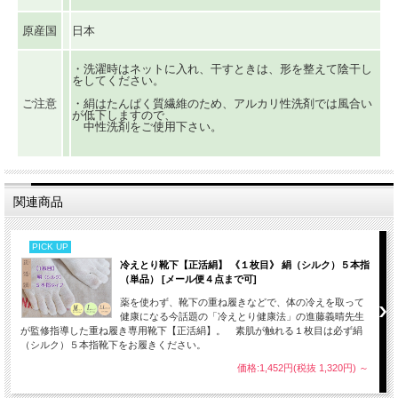
原産国
日本
・洗濯時はネットに入れ、干すときは、形を整えて陰干し
をしてください。
ご注意
・絹はたんぱく質繊維のため、アルカリ性洗剤では風合い
が低下しますので、
中性洗剤をご使用下さい。
関連商品
PICK UP
冷えとり靴下【正活絹】 《１枚目》 絹（シルク）５本指
（単品） [メール便４点まで可]
薬を使わず、靴下の重ね履きなどで、体の冷えを取って
健康になる今話題の「冷えとり健康法」の進藤義晴先生
が監修指導した重ね履き専用靴下【正活絹】。 素肌が触れる１枚目は必ず絹
（シルク）５本指靴下をお履きください。
価格:1,452円(税抜 1,320円)
～