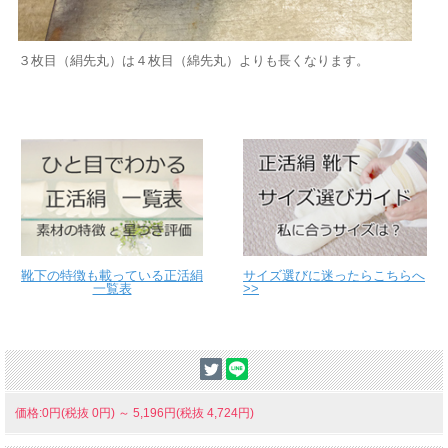
３枚目（絹先丸）は４枚目（綿先丸）よりも長くなります。
靴下の特徴も載っている正活絹
サイズ選びに迷ったらこちらへ
一覧表
>>
価格:0円(税抜 0円)
～
5,196円(税抜 4,724円)