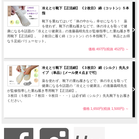
冷えとり靴下【正活絹】 《２枚目》 綿（コットン）５本
指
靴下を重ねてはいて「体の中から」幸せになろう！ 薬
を使わず、靴下の重ね履きなどで、体の冷えを取って健
康になる今話題の「冷えとり健康法」の進藤義晴先生が監修指導した重ね履き専
用靴下【正活絹】。 ２枚目に履く綿（コットン）の５本指靴下。 単品とお得
な５足組バリューセット。
価格:497円(税抜 452円)
～
冷えとり靴下【正活絹】 《３枚目》 絹（シルク）先丸タ
イプ （単品）[メール便４点まで可]
薬を使わず、靴下の重ね履きなどで、体の冷えを取って
健康になる今話題の「冷えとり健康法」の進藤義晴先生
が監修指導した重ね履き専用靴下【正活絹】。
３枚目（５枚目・７枚目・９枚目・・・）は必ず絹（シルク）先丸靴下をお履き
ください。
価格:1,650円(税抜 1,500円)
～