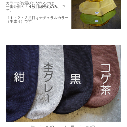
カラーがお選びになれるのは
一番外側の
「４枚目綿先丸のみ」
で
す。
〔１・２・３足目はナチュラルカラー
（生成り）です〕