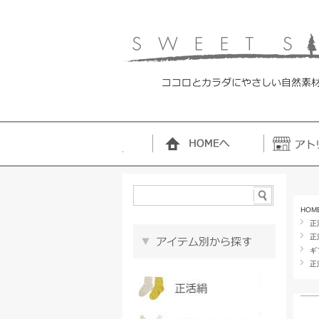
HOM
正
正
ギ
正