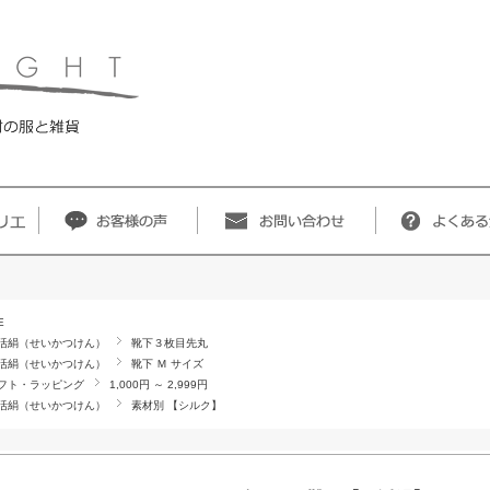
E
活絹（せいかつけん）
靴下３枚目先丸
活絹（せいかつけん）
靴下 Ｍ サイズ
フト・ラッピング
1,000円 ～ 2,999円
活絹（せいかつけん）
素材別 【シルク】