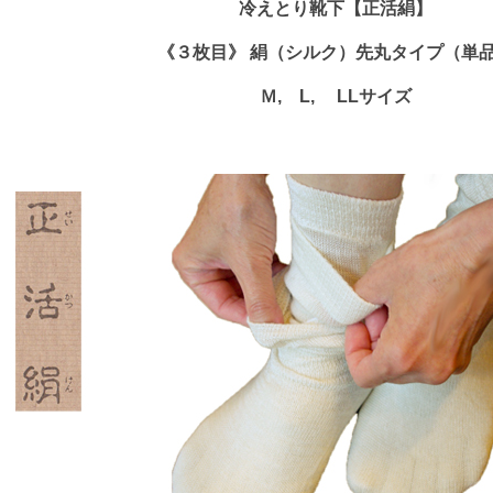
冷えとり靴下【正活絹】
《３枚目》 絹（シルク）先丸タイプ（単
Ｍ, L, LLサイズ