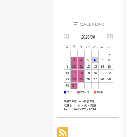
2026/08
日
月
火
水
木
金
土
1
2
3
4
5
6
7
8
9
10
11
12
13
14
15
16
17
18
19
20
21
22
23
24
25
26
27
28
29
30
31
■
■
■
今日
定休日
休業
午前11時 ～ 午後5時
定休日： 月・火・祝祭
tel： 048-271-9676