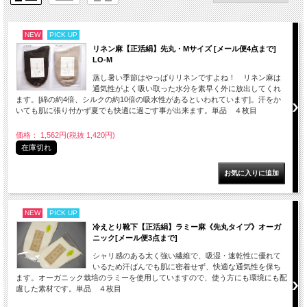
NEW
PICK UP
リネン麻【正活絹】先丸・Mサイズ [メール便4点まで]
LO-M
蒸し暑い季節はやっぱりリネンですよね！ リネン麻は
通気性がよく吸い取った水分を素早く外に放出してくれ
ます。[綿の約4倍、シルクの約10倍の吸水性があるといわれています]。汗をか
いても肌に張り付かず夏でも快適に過ごす事が出来ます。単品 ４枚目
価格： 1,562円(税抜 1,420円)
在庫切れ
NEW
PICK UP
冷えとり靴下【正活絹】ラミー麻《先丸タイプ》オーガ
ニック[メール便3点まで]
シャリ感のある太く強い繊維で、吸湿・速乾性に優れて
いるため汗ばんでも肌に密着せず、快適な通気性を保ち
ます。オーガニック栽培のラミーを使用していますので、使う方にも環境にも配
慮した素材です。単品 ４枚目