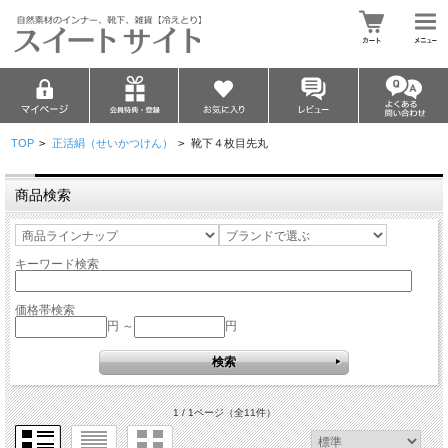
TOP
>
正活絹（せいかつけん）
>
靴下４枚目先丸
商品検索
キーワード検索
価格帯検索
円 ～
円
1 / 1ページ
（全11件）