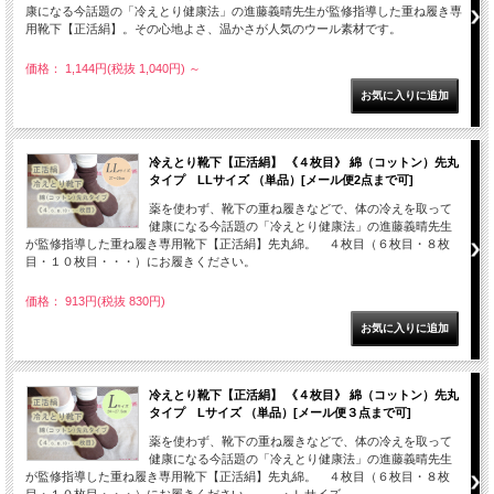
康になる今話題の「冷えとり健康法」の進藤義晴先生が監修指導した重ね履き専
用靴下【正活絹】。その心地よさ、温かさが人気のウール素材です。
価格： 1,144円(税抜 1,040円)
～
冷えとり靴下【正活絹】 《４枚目》 綿（コットン）先丸
タイプ LLサイズ （単品）[メール便2点まで可]
薬を使わず、靴下の重ね履きなどで、体の冷えを取って
健康になる今話題の「冷えとり健康法」の進藤義晴先生
が監修指導した重ね履き専用靴下【正活絹】先丸綿。 ４枚目（６枚目・８枚
目・１０枚目・・・）にお履きください。
価格： 913円(税抜 830円)
冷えとり靴下【正活絹】 《４枚目》 綿（コットン）先丸
タイプ Lサイズ （単品）[メール便３点まで可]
薬を使わず、靴下の重ね履きなどで、体の冷えを取って
健康になる今話題の「冷えとり健康法」の進藤義晴先生
が監修指導した重ね履き専用靴下【正活絹】先丸綿。 ４枚目（６枚目・８枚