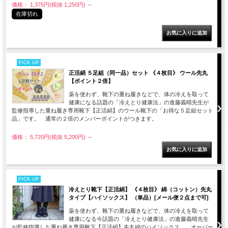
価格： 1,375円(税抜 1,250円)
～
在庫切れ
PICK UP
正活絹 ５足組（同一品）セット 《４枚目》 ウール先丸
【ポイント２倍】
薬を使わず、靴下の重ね履きなどで、体の冷えを取って
健康になる話題の「冷えとり健康法」の進藤義晴先生が
監修指導した重ね履き専用靴下【正活絹】のウール靴下の「お得な５足組セット
品」です。 通常の２倍のメンバーポイントがつきます。
価格： 5,720円(税抜 5,200円)
～
PICK UP
冷えとり靴下【正活絹】 《４枚目》 綿（コットン）先丸
タイプ【ハイソックス】 （単品）[メール便２点まで可]
薬を使わず、靴下の重ね履きなどで、体の冷えを取って
健康になる今話題の「冷えとり健康法」の進藤義晴先生
が監修指導した重ね履き専用靴下【正活絹】先丸綿のハイソックス。 オーバー