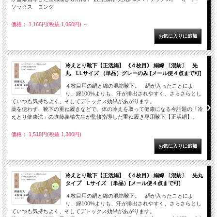
ソックス ロング
価格： 1,166円(税抜 1,060円)
～
冷えとり靴下【正活絹】 《４枚目》 絹綿 〔混紡〕 先
丸 LLサイズ （単品）グレーのみ [メール便４点まで可]
４枚目用の絹と綿の混紡靴下。 絹が入ったことによ
り、綿100%よりも、汗が排出されやすく、さらさらとし
ていつも気持ちよく、そしてデトックス効果があがります。
薬を使わず、靴下の重ね履きなどで、体の冷えを取って健康になる今話題の「冷
えとり健康法」の進藤義晴先生が監修指導した重ね履き専用靴下【正活絹】。
価格： 1,518円(税抜 1,380円)
冷えとり靴下【正活絹】 《４枚目》 絹綿 〔混紡〕 先丸
タイプ Lサイズ （単品）[メール便４点まで可]
４枚目用の絹と綿の混紡靴下。 絹が入ったことによ
り、綿100%よりも、汗が排出されやすく、さらさらとし
ていつも気持ちよく、そしてデトックス効果があがります。