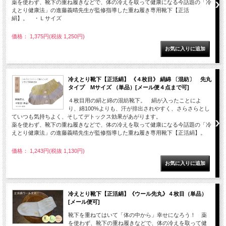
薬を使わず、靴下の重ね履きなどで、体の冷えを取って健康になる今話題の「冷
えとり健康法」の進藤義晴先生が監修指導した重ね履き専用靴下【正活
絹】。 ・Ｌサイズ
価格： 1,375円(税抜 1,250円)
冷えとり靴下【正活絹】 《４枚目》 絹綿 〔混紡〕 先丸
タイプ Mサイズ （単品）[メール便４点まで可]
４枚目用の絹と綿の混紡靴下。 絹が入ったことによ
り、綿100%よりも、汗が排出されやすく、さらさらとし
ていつも気持ちよく、そしてデトックス効果があがります。
薬を使わず、靴下の重ね履きなどで、体の冷えを取って健康になる今話題の「冷
えとり健康法」の進藤義晴先生が監修指導した重ね履き専用靴下【正活絹】。
価格： 1,243円(税抜 1,130円)
冷えとり靴下【正活絹】《ウール先丸》４枚目（単品）
[メール便可]
靴下を重ねてはいて「体の中から」幸せになろう！ 薬
を使わず、靴下の重ね履きなどで、体の冷えを取って健