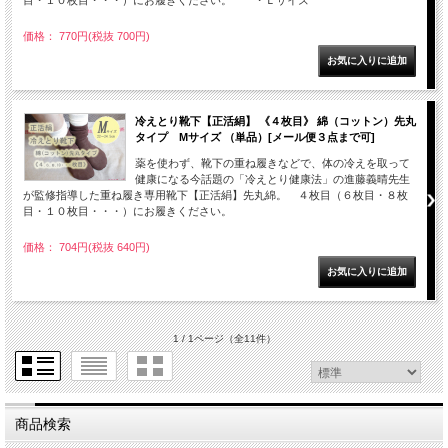
目・１０枚目・・・）にお履きください。 ・Ｌサイズ
価格： 770円(税抜 700円)
冷えとり靴下【正活絹】 《４枚目》 綿（コットン）先丸
タイプ Mサイズ （単品）[メール便３点まで可]
薬を使わず、靴下の重ね履きなどで、体の冷えを取って
健康になる今話題の「冷えとり健康法」の進藤義晴先生
が監修指導した重ね履き専用靴下【正活絹】先丸綿。 ４枚目（６枚目・８枚
目・１０枚目・・・）にお履きください。
価格： 704円(税抜 640円)
1 / 1ページ
（全11件）
商品検索