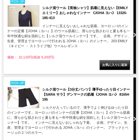
PICK UP
シルク混ウール【長袖シャツ】肌着に見えない【EMILY
エミリー】おしゃれなインナー 《JOHA ヨハ》 13325-
185-413
インナーに見えないおしゃれな肌着。ヨーロッパのイン
ナーの定番【JOHA（ヨハ）】のウール肌着に、滑らかな肌さわりと夏も冬も一
年中快適な絹を混紡した【シルク混ウールインナー】です。 企画、デザイン、
生産、管理までヨーロッパで行われる JOHA（ヨハ）のインナー。 203 EMILY
《ネイビー ・ ストライプ地》ウールレギンス
価格： 10,120円(税抜 9,200円)
PICK UP
シルク混ウール【3分丈パンツ】薄手ゆったり目インナー
【SARA サラ】デンマークの肌着《JOHA ヨハ》 81654-
195
シルクが入っているので、薄手でよく伸びるゆったり目
のインナーです。ヨーロッパのインナーの定番【JOHA（ヨハ）】のウール肌着
に、滑らかな肌さわりと夏も冬も一年中快適な絹を混紡した【シルク混ウールイ
ンナー】です。 インナーに見えないおしゃれな下着。 企画、デザイン、生
産、管理までヨーロッパで行われる JOHA（ヨハ）のインナー。 ブラックとベ
ージュの２つのカラー。