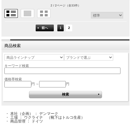
2 / 2ページ
（全33件）
前へ
1
2
商品検索
キーワード検索
価格帯検索
円 ～
円
・ 本社（企画） ： デンマーク
・ 工場 ： ウクライナ （靴下はトルコ生産）
・ 商品管理 ： ドイツ