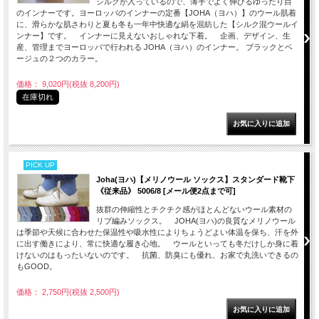
シルクが入っているので、薄手でよく伸びるゆったり目
のインナーです。ヨーロッパのインナーの定番【JOHA（ヨハ）】のウール肌着
に、滑らかな肌さわりと夏も冬も一年中快適な絹を混紡した【シルク混ウールイ
ンナー】です。 インナーに見えないおしゃれな下着。 企画、デザイン、生
産、管理までヨーロッパで行われる JOHA（ヨハ）のインナー。 ブラックとベ
ージュの２つのカラー。
価格： 9,020円(税抜 8,200円)
在庫切れ
PICK UP
Joha(ヨハ)【メリノウール ソックス】スタンダード靴下
《従来品》 5006/8 [メール便2点まで可]
抜群の伸縮性とチクチク感がほとんどないウール素材の
リブ編みソックス。 JOHA(ヨハ)の良質なメリノウール
は季節や天候に合わせた保温性や吸水性によりちょうどよい体温を保ち、汗を外
に出す働きにより、常に快適な履き心地。 ウールといっても冬だけしか身に着
けないのはもったいないのです。 抗菌、防臭にも優れ、お家で丸洗いできるの
もGOOD。
価格： 2,750円(税抜 2,500円)