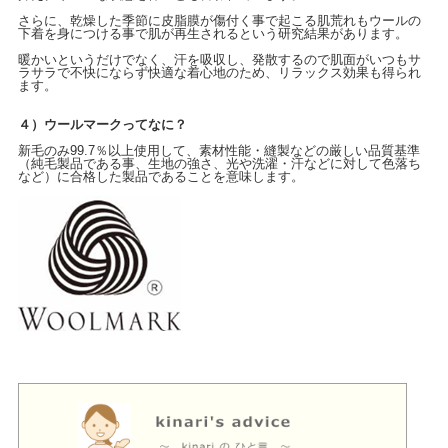
さらに、乾燥した季節に皮脂膜が傷付く事で起こる肌荒れもウールの
下着を身につける事で肌が再生されるという研究結果があります。
暖かいというだけでなく、汗を吸収し、発散するので肌面がいつもサ
ラサラで不快にならず快適な着心地のため、リラックス効果も得られ
ます。
４）ウールマークってなに？
新毛のみ99.7％以上使用して、素材性能・縫製などの厳しい品質基準
（純毛製品である事、生地の強さ、光や洗濯・汗などに対して色落ち
など）に
合格した製品であることを意味します。