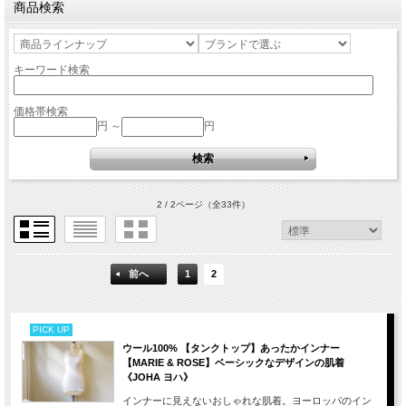
商品検索
キーワード検索
価格帯検索
円 ～
円
2 / 2ページ
（全33件）
前へ
1
2
PICK UP
ウール100% 【タンクトップ】あったかインナー
【MARIE & ROSE】ベーシックなデザインの肌着
《JOHA ヨハ》
インナーに見えないおしゃれな肌着。ヨーロッパのイン