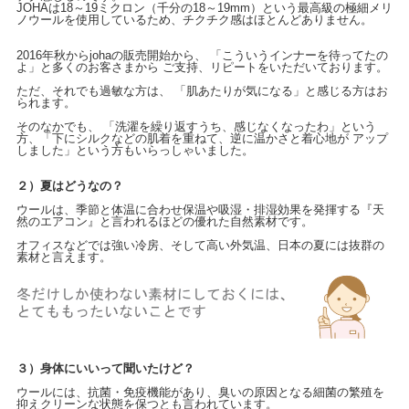
JOHAは18～19ミクロン（千分の18～19mm）という最高級の極細メリ
ノウールを使用しているため、チクチク感はほとんどありません。
2016年秋からjohaの販売開始から、 「こういうインナーを待ってたの
よ」と多くのお客さまから ご支持、リピートをいただいております。
ただ、それでも過敏な方は、 「肌あたりが気になる」と感じる方はお
られます。
そのなかでも、 「洗濯を繰り返すうち、感じなくなったわ」という
方、「下にシルクなどの肌着を重ねて、逆に温かさと着心地が アップ
しました」という方もいらっしゃいました。
２）夏はどうなの？
ウールは、季節と体温に合わせ保温や吸湿・排湿効果を発揮する『天
然のエアコン』と言われるほどの優れた自然素材です。
オフィスなどでは強い冷房、そして高い外気温、日本の夏には抜群の
素材と言えます。
３）身体にいいって聞いたけど？
ウールには、抗菌・免疫機能があり、臭いの原因となる細菌の繁殖を
抑えクリーンな状態を保つとも言われています。