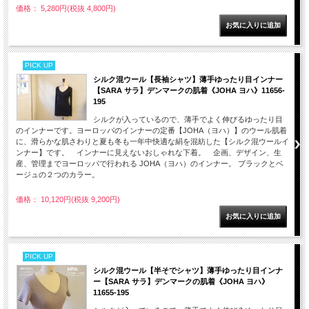
価格： 5,280円(税抜 4,800円)
PICK UP
シルク混ウール【長袖シャツ】薄手ゆったり目インナー
【SARA サラ】デンマークの肌着《JOHA ヨハ》11656-
195
シルクが入っているので、薄手でよく伸びるゆったり目
のインナーです。ヨーロッパのインナーの定番【JOHA（ヨハ）】のウール肌着
に、滑らかな肌さわりと夏も冬も一年中快適な絹を混紡した【シルク混ウールイ
ンナー】です。 インナーに見えないおしゃれな下着。 企画、デザイン、生
産、管理までヨーロッパで行われる JOHA（ヨハ）のインナー。 ブラックとベ
ージュの２つのカラー。
価格： 10,120円(税抜 9,200円)
PICK UP
シルク混ウール【半そでシャツ】薄手ゆったり目インナ
ー【SARA サラ】デンマークの肌着《JOHA ヨハ》
11655-195