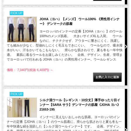
PICK UP
JOHA（ヨハ）【メンズ】 ウール100% 《男性用インナ
ー》 デンマークの肌着
ヨーロッパのインナーの定番【JOHA（ヨハ）】のウール
100%のメンズ肌着。 大きいサイズXLも入荷。 ウール
なのに、チクチクせず、アウターに響きにくく、洗濯し
ても縮みが少なく、型崩れしにくく毛玉もできにくい。 ウールなので、吸水撥
水がいい、汗をかいてもこもらない。 滑らかな肌さわりで、夏も冬も一年中快
適。 素肌に着るウールをお楽しみください。 企画、デザイン、生産、管理ま
でヨーロッパで行われる JOHA（ヨハ）の男性用インナー。ウールレギンス
価格： 7,040円(税抜 6,400円)
～
PICK UP
シルク混ウール【レギンス・10分丈】薄手ゆったり目イ
ンナー【SARA サラ】デンマークの肌着《JOHA ヨハ》
21653-195
インナーに見えないおしゃれな肌着。ヨーロッパのイン
ナーの定番【JOHA（ヨハ）】のウール肌着に、滑らかな肌さわりと夏も冬も一
年中快適な絹を混紡した【シルク混ウールインナー】です。 企画、デザイン、