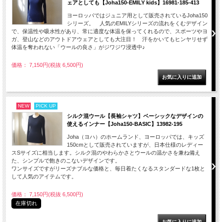
ェアとしても【Joha150-EMILY kids】16981-185-413
ヨーロッパではジュニア用として販売されているJoha150
シリーズ。 人気のEMILYシリーズの流れをくむデザイン
で、保温性や吸水性があり、常に適度な体温を保ってくれるので、スポーツやヨ
ガ、登山などのアウトドアウェアとしても大注目！ 汗をかいてもヒンヤリせず
体温を奪われない「ウールの良さ」がジワジワ浸透中♪
価格： 7,150円(税抜 6,500円)
NEW
PICK UP
シルク混ウール【長袖シャツ】ベーシックなデザインの
使えるインナー【Joha150-BASIC】13982-195
Joha（ヨハ）のホームランド、ヨーロッパでは、キッズ
150cmとして販売されていますが、日本仕様のレディー
スSサイズに相当します。シルク混のやわらかさとウールの温かさを兼ね備え
た、シンプルで飽きのこないデザインです。
ワンサイズですがリーズナブルな価格と、毎日着たくなるスタンダードな1枚と
して人気のアイテムです。
価格： 7,150円(税抜 6,500円)
在庫切れ