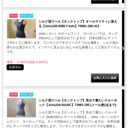
NEW
PICK UP
シルク混ウール【タンクトップ】オールマイティに使え
る【Joha150-EMILY kids】76981-185-413
Joha（ヨハ）のホームランド、ヨーロッパでは、キッズ
150cmとして販売されていますが、日本仕様のレディー
スSサイズに相当します。ワンサイズですがリーズナブルな価格と、シルク混の
滑らかな肌さわりで、インナーに見えないおしゃれな肌着として人気のアイテム
です。
価格： 5,280円(税抜 4,800円)
在庫切れ
NEW
PICK UP
シルク混ウール【タンクトップ】見せて着たいクルーネ
ック【Joha150-BASIC】73983-195 [メール便2点まで]
シルク混ウール【タンクトップ】見せて着たいクルーネ
ック【kids150=レディースS対応】。Joha（ヨハ）のホー
ムランド、ヨーロッパでは、キッズ150cmとして販売されていますが、日本仕様
のレディースSサイズに相当します。ワンサイズですがリーズナブルな価格と、