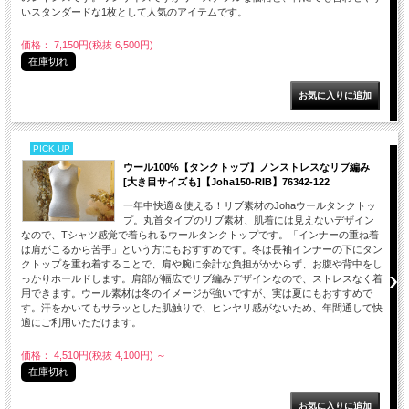
いスタンダードな1枚として人気のアイテムです。
価格： 7,150円(税抜 6,500円)
在庫切れ
PICK UP
ウール100%【タンクトップ】ノンストレスなリブ編み
[大き目サイズも]【Joha150-RIB】76342-122
一年中快適＆使える！リブ素材のJohaウールタンクトッ
プ。丸首タイプのリブ素材、肌着には見えないデザイン
なので、Tシャツ感覚で着られるウールタンクトップです。「インナーの重ね着
は肩がこるから苦手」という方にもおすすめです。冬は長袖インナーの下にタン
クトップを重ね着することで、肩や腕に余計な負担がかからず、お腹や背中をし
っかりホールドします。肩部が幅広でリブ編みデザインなので、ストレスなく着
用できます。ウール素材は冬のイメージが強いですが、実は夏にもおすすめで
す。汗をかいてもサラッとした肌触りで、ヒンヤリ感がないため、年間通して快
適にご利用いただけます。
価格： 4,510円(税抜 4,100円)
～
在庫切れ