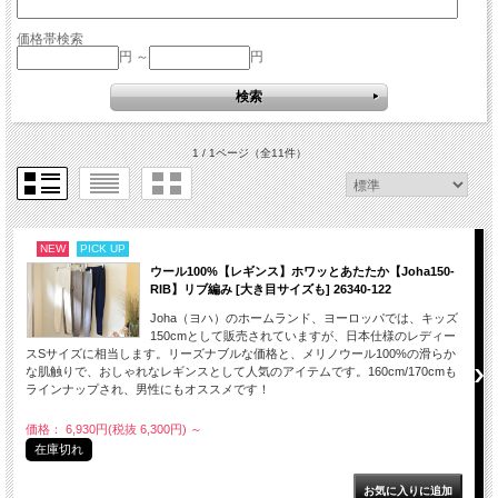
価格帯検索
円 ～
円
1 / 1ページ
（全11件）
NEW
PICK UP
ウール100%【レギンス】ホワッとあたたか【Joha150-
RIB】リブ編み [大き目サイズも] 26340-122
Joha（ヨハ）のホームランド、ヨーロッパでは、キッズ
150cmとして販売されていますが、日本仕様のレディー
スSサイズに相当します。リーズナブルな価格と、メリノウール100%の滑らか
な肌触りで、おしゃれなレギンスとして人気のアイテムです。160cm/170cmも
ラインナップされ、男性にもオススメです！
価格： 6,930円(税抜 6,300円)
～
在庫切れ