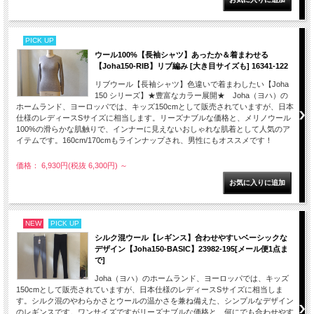
PICK UP
ウール100%【長袖シャツ】あったか＆着まわせる
【Joha150-RIB】リブ編み [大き目サイズも] 16341-122
リブウール【長袖シャツ】色違いで着まわしたい【Joha
150 シリーズ】★豊富なカラー展開★ Joha（ヨハ）の
ホームランド、ヨーロッパでは、キッズ150cmとして販売されていますが、日本
仕様のレディースSサイズに相当します。リーズナブルな価格と、メリノウール
100%の滑らかな肌触りで、インナーに見えないおしゃれな肌着として人気のア
イテムです。160cm/170cmもラインナップされ、男性にもオススメです！
価格： 6,930円(税抜 6,300円)
～
NEW
PICK UP
シルク混ウール【レギンス】合わせやすいベーシックな
デザイン【Joha150-BASIC】23982-195[メール便1点ま
で]
Joha（ヨハ）のホームランド、ヨーロッパでは、キッズ
150cmとして販売されていますが、日本仕様のレディースSサイズに相当しま
す。シルク混のやわらかさとウールの温かさを兼ね備えた、シンプルなデザイン
のレギンスです。ワンサイズですがリーズナブルな価格と、何にでも合わせやす