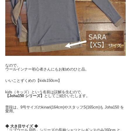
なので、
ウールインナー初心者さんにもお勧めのひと品。
いいことずくめの【kids150cm】
kids（キッズ）という名前は誤解を生むので、
【Joha150 シリーズ】
としてご紹介いたします。
普段は、9号サイズのkinari(164cm)やスタッフS(165cm)も Joha150 を
愛用。
◆ 大き目サイズ ◆
「リブウール RIB」シリーズの長袖シャツとレギンスのみ160cm と