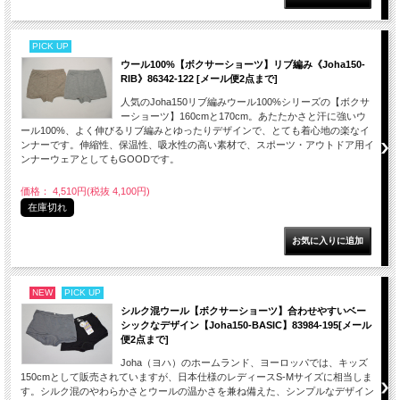
PICK UP
ウール100%【ボクサーショーツ】リブ編み《Joha150-
RIB》86342-122 [メール便2点まで]
人気のJoha150リブ編みウール100%シリーズの【ボクサ
ーショーツ】160cmと170cm。あたたかさと汗に強いウ
ール100%、よく伸びるリブ編みとゆったりデザインで、とても着心地の楽なイ
ンナーです。伸縮性、保温性、吸水性の高い素材で、スポーツ・アウトドア用イ
ンナーウェアとしてもGOODです。
価格： 4,510円(税抜 4,100円)
在庫切れ
NEW
PICK UP
シルク混ウール【ボクサーショーツ】合わせやすいベー
シックなデザイン【Joha150-BASIC】83984-195[メール
便2点まで]
Joha（ヨハ）のホームランド、ヨーロッパでは、キッズ
150cmとして販売されていますが、日本仕様のレディースS-Mサイズに相当しま
す。シルク混のやわらかさとウールの温かさを兼ね備えた、シンプルなデザイン