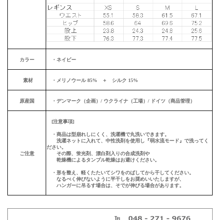
カラー
・ネイビー
素材
・メリノウール 85% ＋ シルク 15%
原産国
・デンマーク（企画）/ ウクライナ（工場）/ ドイツ（商品管理）
[注意事項]
・商品は型崩れしにくく、洗濯機で丸洗いできます。
洗濯ネットに入れて、中性洗剤を使用し『弱水流モード』で洗ってく
ださい。
ご注意
その際、蛍光剤、漂白剤入りの合成洗剤や
乾燥機によるタンブル乾燥はお避けください。
・形を整え、軽くたたいてシワをのばしてから干してください。
なるべく伸びないように平干しをお奨めいいたしますが、
ハンガーに吊るす場合は、そでが伸びる場合があります。