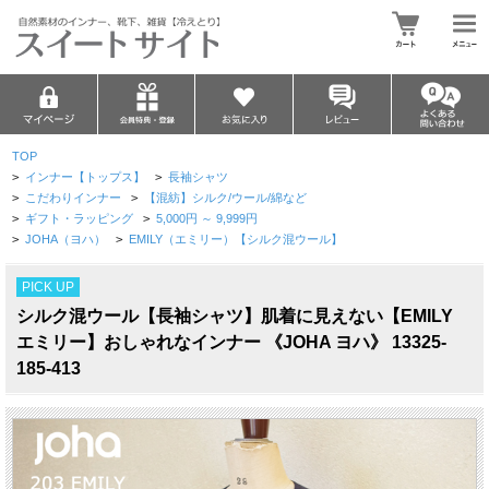
TOP
>
インナー【トップス】
>
長袖シャツ
>
こだわりインナー
>
【混紡】シルク/ウール/綿など
>
ギフト・ラッピング
>
5,000円 ～ 9,999円
>
JOHA（ヨハ）
>
EMILY（エミリー）【シルク混ウール】
PICK UP
シルク混ウール【長袖シャツ】肌着に見えない【EMILY
エミリー】おしゃれなインナー 《JOHA ヨハ》 13325-
185-413