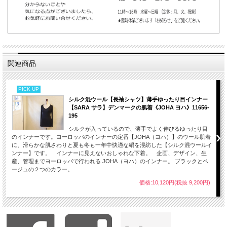
関連商品
PICK UP
シルク混ウール【長袖シャツ】薄手ゆったり目インナー
【SARA サラ】デンマークの肌着《JOHA ヨハ》11656-
195
シルクが入っているので、薄手でよく伸びるゆったり目
のインナーです。ヨーロッパのインナーの定番【JOHA（ヨハ）】のウール肌着
に、滑らかな肌さわりと夏も冬も一年中快適な絹を混紡した【シルク混ウールイ
ンナー】です。 インナーに見えないおしゃれな下着。 企画、デザイン、生
産、管理までヨーロッパで行われる JOHA（ヨハ）のインナー。 ブラックとベ
ージュの２つのカラー。
価格:10,120円(税抜 9,200円)