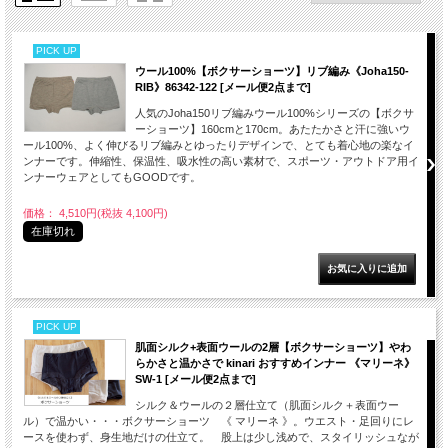
PICK UP
ウール100%【ボクサーショーツ】リブ編み《Joha150-
RIB》86342-122 [メール便2点まで]
人気のJoha150リブ編みウール100%シリーズの【ボクサ
ーショーツ】160cmと170cm。あたたかさと汗に強いウ
ール100%、よく伸びるリブ編みとゆったりデザインで、とても着心地の楽なイ
ンナーです。伸縮性、保温性、吸水性の高い素材で、スポーツ・アウトドア用イ
ンナーウェアとしてもGOODです。
価格： 4,510円(税抜 4,100円)
在庫切れ
PICK UP
肌面シルク+表面ウールの2層【ボクサーショーツ】やわ
らかさと温かさで kinari おすすめインナー 《マリーネ》
SW-1 [メール便2点まで]
シルク＆ウールの２層仕立て（肌面シルク＋表面ウー
ル）で温かい・・・ボクサーショーツ 《 マリーネ 》。ウエスト・足回りにレ
ースを使わず、身生地だけの仕立て。 股上は少し浅めで、スタイリッシュなが