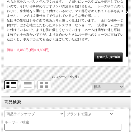
らもお尻をスッポリと包んでくれます。 足回りにレースやゴムを使用していな
いので、そけい部を締め付けずリンパの流れも妨げません。 レースやゴムの代
わりに、身生地を２重にして付けているので、マチ部分がめくれてくる事もあり
ません。 マチは２重仕立てで包まれているような安心感。。。
足回りの生地はシルク面で肌あたりも優しく仕上げています。 余計な物を一切
付けず、はき心地にこだわったストレスフリーなショーツ。 洗濯ネームは外側
に付けているので、よりお肌に優しくなっています。ネームは簡単に外し可能。
１枚でも十分温かいですが、より温めたいときはお手持ちのショーツに重ねてい
ただくと、ポカポカとても温かく過ごしていただけます。
価格： 5,060円(税抜 4,600円)
1 / 1ページ
（全2件）
商品検索
キーワード検索