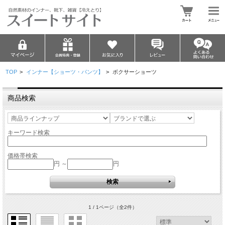
TOP
>
インナー【ショーツ・パンツ】
>
ボクサーショーツ
商品検索
キーワード検索
価格帯検索
円 ～
円
1 / 1ページ
（全2件）