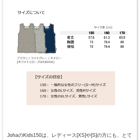
JohaのKids150は、レディース[XS]や[S]の方にも、とて