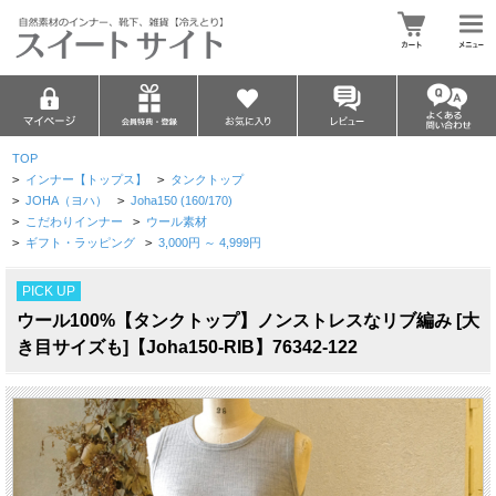
TOP
>
インナー【トップス】
>
タンクトップ
>
JOHA（ヨハ）
>
Joha150 (160/170)
>
こだわりインナー
>
ウール素材
>
ギフト・ラッピング
>
3,000円 ～ 4,999円
PICK UP
ウール100%【タンクトップ】ノンストレスなリブ編み [大
き目サイズも]【Joha150-RIB】76342-122