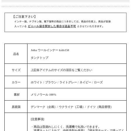
Joha ウールインナー kids150
品名
タンクトップ
サイズ
上記各アイテムのサイズの項目をご覧ください
カラー
ホワイト / ブラウン / ライトグレー / ネイビー / ローズ
素材
メリノウール 100%
原産国
デンマーク（企画）/ ウクライナ（工場）/ ドイツ（商品管理）
[注意事項]
・商品は型崩れしにくく、洗濯機で丸洗いできます。
洗濯ネットに入れて、中性洗剤を使用し『弱水流モード』で洗ってく