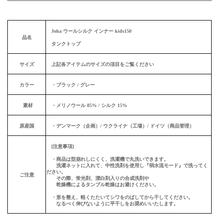
Joha ウールシルク インナー kids150
品名
タンクトップ
サイズ
上記各アイテムのサイズの項目をご覧ください
カラー
・ブラック / グレー
素材
・メリノウール 85%
/ シルク 15%
原産国
・デンマーク（企画）/ ウクライナ（工場）/ ドイツ（商品管理）
[注意事項]
・商品は型崩れしにくく、洗濯機で丸洗いできます。
洗濯ネットに入れて、中性洗剤を使用し『弱水流モード』で洗ってく
ださい。
ご注意
その際、蛍光剤、漂白剤入りの合成洗剤や
乾燥機によるタンブル乾燥はお避けください。
・形を整え、軽くたたいてシワをのばしてから干してください。
なるべく伸びないように平干しをお奨めいいたします。