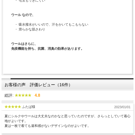
・ 毛玉もできにくい
ウール なので、
・ 吸水撥水がいいので、汗をかいてもこもらない
・ 滑らかな肌さわり
ウールはさらに、
免疫機能を持ち、抗菌、消臭の効果があります。
お客様の声 評価レビュー（16件）
総評:
4.8
ふたば様
2023/01/01
夏にシルクやウールは大丈夫なのかなと思っていたのですが、さらっとしていて着心
地がよいです。
夏は一枚で着ても違和感がないデザインなのがよいです。