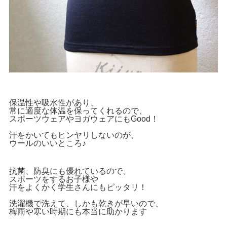
保温性や吸水性があり、
常に適度な体温を保ってくれるので、
スポーツウェアやヨガウェアにもGood！
汗をかいてもヒンヤリしないのが、
ウールのいいところ♪
抗菌、防臭にも優れているので、
スポーツをするお子様や
汗をよくかく学生さんにもピッタリ！
洗濯機で洗えて、しかも乾きが早いので、
梅雨や寒い時期にも本当に助かります