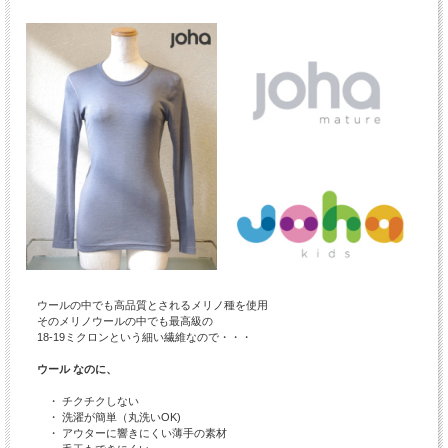
ウールの中でも高品質とされるメリノ種を使用
そのメリノウールの中でも最高級の
18-19ミクロンという細い繊維なので・・・
ウール なのに、
・ チクチクしない
・ 洗濯が簡単（丸洗いOK)
・ アウターに響きにくい薄手の素材