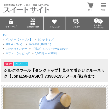
TOP
>
インナー【トップス】
>
タンクトップ
>
JOHA（ヨハ）
>
Joha150 (160/170)
>
こだわりインナー
>
【混紡】シルク/ウール/綿など
>
ギフト・ラッピング
>
3,000円 ～ 4,999円
NEW
PICK UP
シルク混ウール【タンクトップ】見せて着たいクルーネッ
ク【Joha150-BASIC】73983-195 [メール便2点まで]