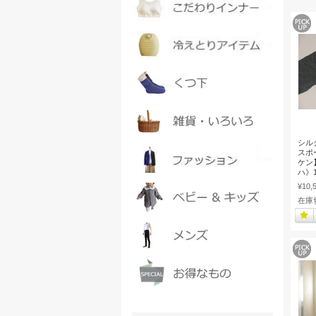
シル
スポ
ケン
ハ》1
¥10,
在庫