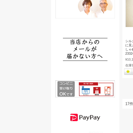
シル
に見
しゃ
2332
¥10,
在庫
17