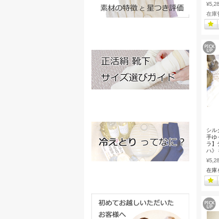
¥5,2
在庫
シル
手ゆ
ラ】
ハ》 8
¥5,2
在庫