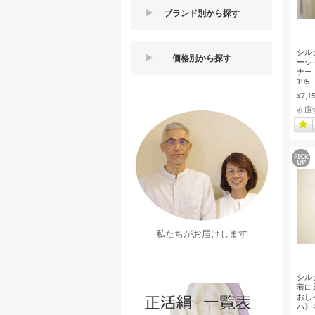
ブランド別から探す
シル
価格別から探す
ーシ
ナー【
195
¥7,1
在庫
私たちがお届けします
シル
着に
おし
ハ》 8