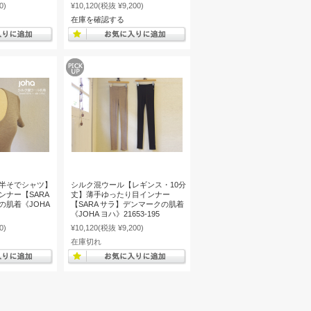
0)
¥10,120
(税抜 ¥9,200)
在庫を確認する
半そでシャツ】
シルク混ウール【レギンス・10分
ナー【SARA
丈】薄手ゆったり目インナー
の肌着《JOHA
【SARA サラ】デンマークの肌着
《JOHA ヨハ》21653-195
0)
¥10,120
(税抜 ¥9,200)
在庫切れ