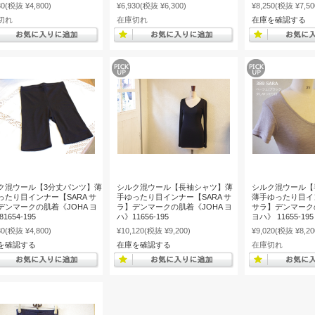
80
(税抜 ¥4,800)
¥6,930
(税抜 ¥6,300)
¥8,250
(税抜 ¥7,50
切れ
在庫切れ
在庫を確認する
ク混ウール【3分丈パンツ】薄
シルク混ウール【長袖シャツ】薄
シルク混ウール【
ったり目インナー【SARA サ
手ゆったり目インナー【SARA サ
薄手ゆったり目イン
デンマークの肌着《JOHA ヨ
ラ】デンマークの肌着《JOHA ヨ
サラ】デンマーク
1654-195
ハ》11656-195
ヨハ》 11655-195
80
(税抜 ¥4,800)
¥10,120
(税抜 ¥9,200)
¥9,020
(税抜 ¥8,20
を確認する
在庫を確認する
在庫切れ