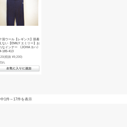
ク混ウール【レギンス】肌着
えない【EMILY エミリー】お
れなインナー 《JOHA ヨハ》
4-185-413
120
(税抜 ¥9,200)
切れ
件中1件～17件を表示