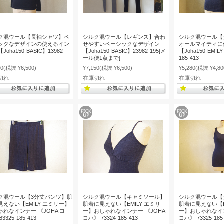
ク混ウール【長袖シャツ】ベ
シルク混ウール【レギンス】合わ
シルク混ウール【
ックなデザインの使えるイン
せやすいベーシックなデザイン
オールマイティに
Joha150-BASIC】13982-
【Joha150-BASIC】23982-195[メ
【Joha150-EMILY
ール便1点まで]
185-413
50
(税抜 ¥6,500)
¥7,150
(税抜 ¥6,500)
¥5,280
(税抜 ¥4,80
切れ
在庫切れ
在庫切れ
ク混ウール【3分丈パンツ】肌
シルク混ウール【キャミソール】
シルク混ウール【
見えない【EMILY エミリー】
肌着に見えない【EMILY エミリ
肌着に見えない【E
ゃれなインナー 《JOHA ヨ
ー】おしゃれなインナー 《JOHA
ー】おしゃれなイン
3325-185-413
ヨハ》 73324-185-413
ヨハ》 73325-185