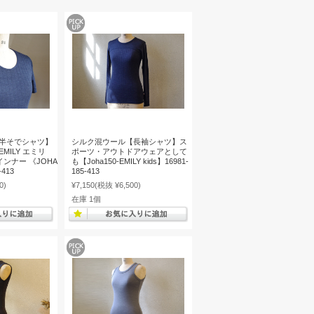
半そでシャツ】
シルク混ウール【長袖シャツ】ス
MILY エミリ
ポーツ・アウトドアウェアとして
ンナー 《JOHA
も【Joha150-EMILY kids】16981-
-413
185-413
0)
¥7,150
(税抜 ¥6,500)
在庫 1個