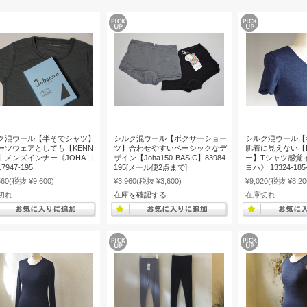
ク混ウール【半そでシャツ】
シルク混ウール【ボクサーショー
シルク混ウール【
ーツウェアとしても【KENN
ツ】合わせやすいベーシックなデ
肌着に見えない【E
】メンズインナー《JOHA ヨ
ザイン【Joha150-BASIC】83984-
ー】Tシャツ感覚イ
7947-195
195[メール便2点まで]
ヨハ》 13324-185
560
(税抜 ¥9,600)
¥3,960
(税抜 ¥3,600)
¥9,020
(税抜 ¥8,20
切れ
在庫を確認する
在庫切れ