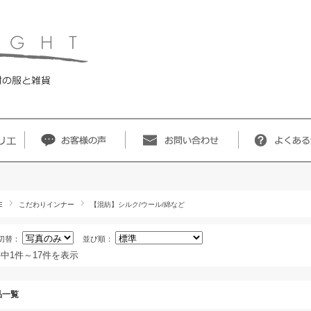
E
こだわりインナー
【混紡】シルク/ウール/綿など
切替：
並び順：
件中1件～17件を表示
品一覧