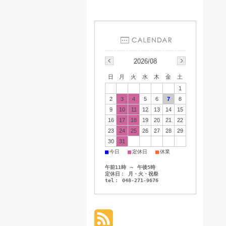
2026/08
日
月
火
水
木
金
土
1
2
3
4
5
6
7
8
9
10
11
12
13
14
15
16
17
18
19
20
21
22
23
24
25
26
27
28
29
30
31
■
■
■
今日
定休日
休業
午前11時 ～ 午後5時
定休日： 月・火・祝祭
tel： 048-271-9676