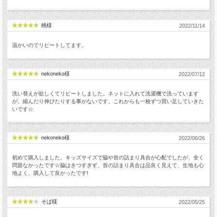
桃様
2022/11/14
温かいのでリピートしてます。
nekoneko様
2022/07/12
洗い替えが欲しくてリピートしました。ネットに入れて洗濯機で洗っています
が、縮んだり伸びたりする事がないです。これからも一枚ずつ買い足していきた
いです☆
nekoneko様
2022/06/26
初めて購入しました。キッズサイズで脇や首の詰まり具合が心配でしたが、全く
問題なかったです☆脇はきつすぎず、首の詰まり具合は品良く見えて、生地も心
地よく、購入して良かったです!
そば様
2022/05/25