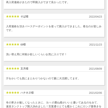
再入荷連絡がきたので即購入ができて良かったです。
そば様
2022/04/23
入荷連絡を頂きバースデーポイントを使って購入ができました。着るのが楽しみ
です。
ゆ様
2021/11/23
洗い替え用に何枚か欲しいくらいお気に入りです！
文月様
2021/08/09
汗をかいても肌にまとわりつかないので夏に大活躍してます。
ハナホヌ様
2021/02/06
冬の寒さが厳しくなったときに、ヨハ の重ね着がいいと書いてあるのをみて、
速攻タンクトップ購入決めました！言葉通りとても暖かくこれにロング腹巻きを