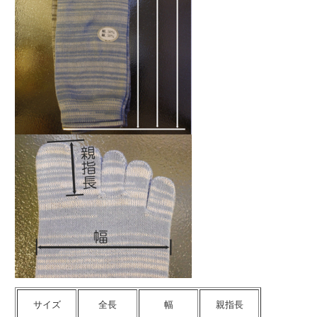
サイズ
全長
幅
親指長