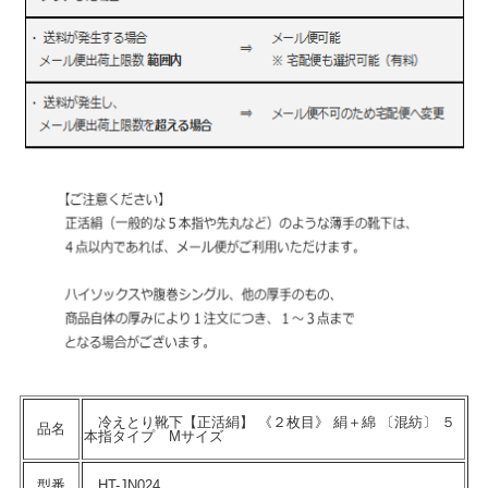
冷えとり靴下【正活絹】 《２枚目》 絹＋綿 〔混紡〕 ５
品名
本指タイプ Mサイズ
型番
HT-JN024