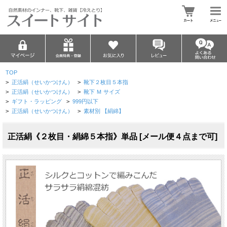
TOP
>
正活絹（せいかつけん）
>
靴下２枚目５本指
>
正活絹（せいかつけん）
>
靴下 Ｍ サイズ
>
ギフト・ラッピング
>
999円以下
>
正活絹（せいかつけん）
>
素材別 【絹綿】
正活絹《２枚目・絹綿５本指》単品 [メール便４点まで可]