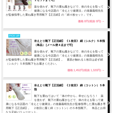
１セットまで可]
薬を使わず、靴下の重ね履きなどで、体の冷えを取って
健康になる今話題の「冷えとり健康法」の進藤義晴先生
が監修指導した重ね履き専用靴下【正活絹】の「綿４枚セット」です。
価格:0円(税抜 0円)
～
PICK UP
冷えとり靴下【正活絹】 《１枚目》 絹（シルク）５本指
（単品） [メール便４点まで可]
薬を使わず、靴下の重ね履きなどで、体の冷えを取って
健康になる今話題の「冷えとり健康法」の進藤義晴先生
が監修指導した重ね履き専用靴下【正活絹】。 素肌が触れる１枚目は必ず絹
（シルク）５本指靴下をお履きください。
価格:1,452円(税抜 1,320円)
～
冷えとり靴下【正活絹】 《２枚目》 綿（コットン）５本
指
靴下を重ねてはいて「体の中から」幸せになろう！ 薬
を使わず、靴下の重ね履きなどで、体の冷えを取って健
康になる今話題の「冷えとり健康法」の進藤義晴先生が監修指導した重ね履き専
用靴下【正活絹】。 ２枚目に履く綿（コットン）の５本指靴下。 単品とお得
な５足組バリューセット。