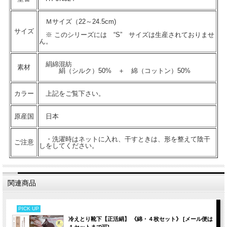
Ｍサイズ（22～24.5cm)
サイズ
※ このシリーズには “S” サイズは生産されておりませ
ん。
絹綿混紡
素材
絹（シルク）50% ＋ 綿（コットン）50%
カラー
上記をご覧下さい。
原産国
日本
・洗濯時はネットに入れ、干すときは、形を整えて陰干
ご注意
しをしてください。
関連商品
PICK UP
冷えとり靴下【正活絹】 《綿・４枚セット》 [メール便は