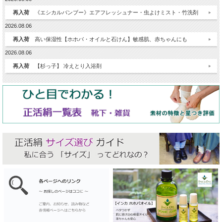
再入荷
《エシカルバンブー》エアフレッシュナー・虫よけミスト・竹洗剤
2026.08.06
再入荷
高い保湿性【ホホバ・オイルと石けん】敏感肌、赤ちゃんにも
2026.08.06
再入荷
【杉っ子】 冷えとり入浴剤