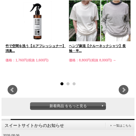
竹で空間を洗う【エアフレッシュナー】
ヘンプ麻混【クルーネックシャツ】長
麻
消臭...
袖・半...
価
価格：1,760円(税抜 1,600円)
価格：8,800円(税抜 8,000円)
～
新着商品 をもっと見る
スイートサイトからのお知らせ
一覧はこちら
2026.08.06