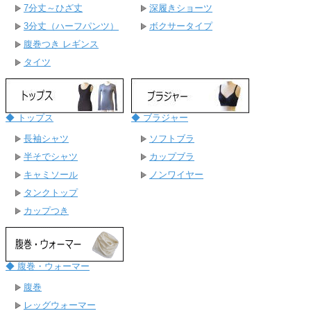
7分丈～ひざ丈
深履きショーツ
3分丈（ハーフパンツ）
ボクサータイプ
腹巻つき レギンス
タイツ
◆ トップス
◆ ブラジャー
長袖シャツ
ソフトブラ
半そでシャツ
カップブラ
キャミソール
ノンワイヤー
タンクトップ
カップつき
◆ 腹巻・ウォーマー
腹巻
レッグウォーマー