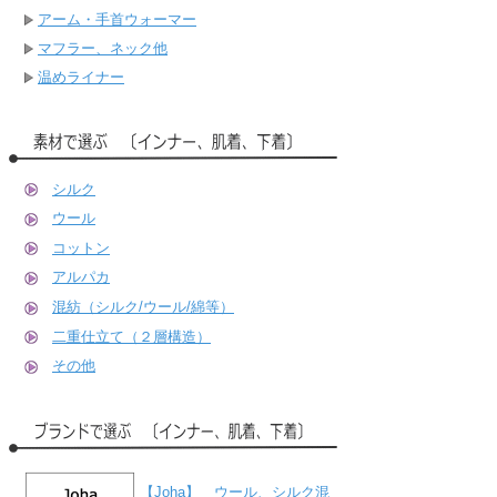
アーム・手首ウォーマー
マフラー、ネック他
温めライナー
シルク
ウール
コットン
アルパカ
混紡（シルク/ウール/綿等）
二重仕立て（２層構造）
その他
【Joha】 ウール、シルク混