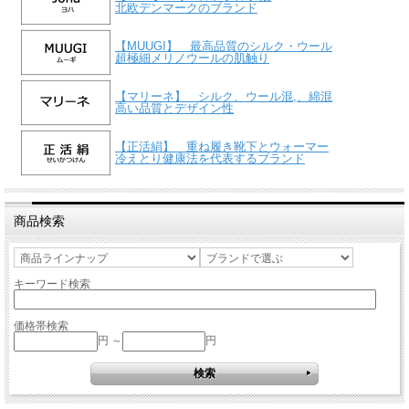
北欧デンマークのブランド
【MUUGI】 最高品質のシルク・ウール
超極細メリノウールの肌触り
【マリーネ】 シルク、ウール混,、綿混
高い品質とデザイン性
【正活絹】 重ね履き靴下とウォーマー
冷えとり健康法を代表するブランド
商品検索
キーワード検索
価格帯検索
円 ～
円