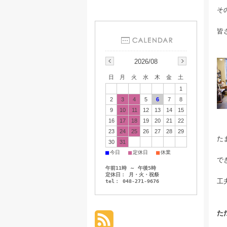
そ
皆
2026/08
日
月
火
水
木
金
土
1
2
3
4
5
6
7
8
9
10
11
12
13
14
15
16
17
18
19
20
21
22
23
24
25
26
27
28
29
た
30
31
■
■
■
今日
定休日
休業
で
午前11時 ～ 午後5時
定休日： 月・火・祝祭
工
tel： 048-271-9676
た