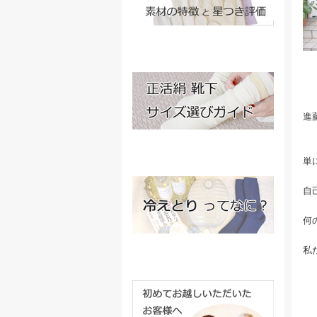
進
単
自
何
私