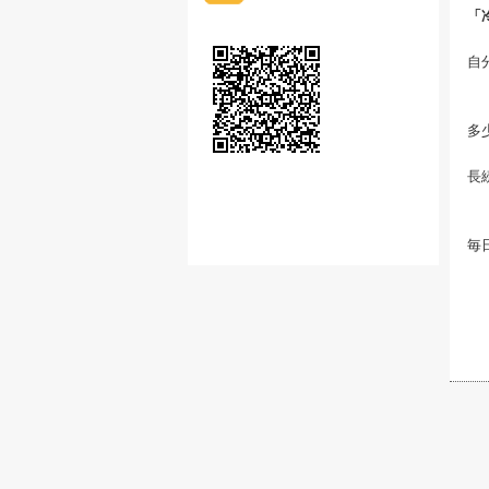
「
自
多
長
毎