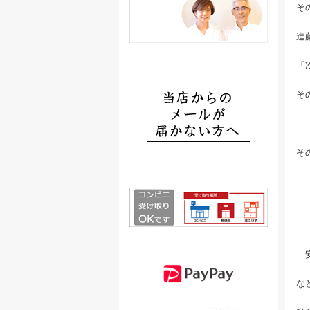
そ
進
「
そ
そ
「
「
「
安
な