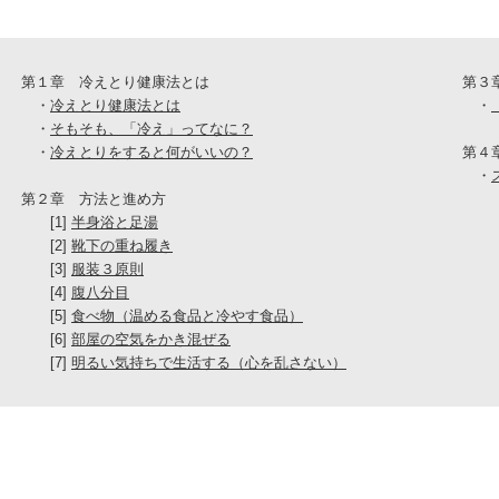
第１章 冷えとり健康法とは
第３
・
冷えとり健康法とは
・
・
そもそも、「冷え」ってなに？
・
冷えとりをすると何がいいの？
第４
・
第２章 方法と進め方
[1]
半身浴と足湯
[2]
靴下の重ね履き
[3]
服装３原則
[4]
腹八分目
[5]
食べ物（温める食品と冷やす食品）
[6]
部屋の空気をかき混ぜる
[7]
明るい気持ちで生活する（心を乱さない）