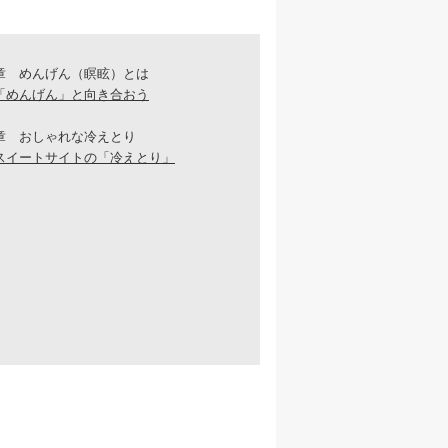
章 めんげん（瞑眩）とは
「めんげん」と向き合おう
章 おしゃれな冷えとり
スイートサイトの「冷えとり」