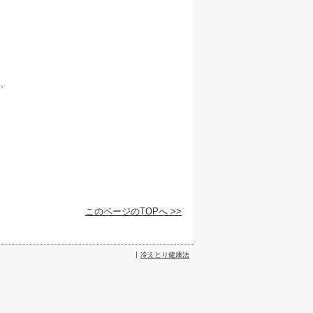
、
このページのTOPへ >>
冷えとり健康法