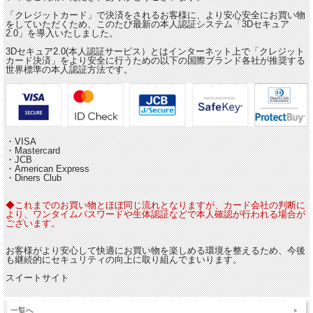
「クレジットカード」で決済をされるお客様に、より安心安全にお買い物
をしていただくため、このたび最新の本人認証システム「3Dセキュア
2.0」を導入いたしました。
3Dセキュア2.0(本人認証サービス）とはインターネット上で「クレジット
カード決済」をより安全に行うための以下の国際ブランド各社が推奨する
世界標準の本人認証方法です。
・VISA
・Mastercard
・JCB
・American Express
・Diners Club
◆これまでのお買い物とほぼ同じ流れとなりますが、カード会社の判断に
より、ワンタイムパスワードや生体認証などで本人確認が行われる場合が
ございます。
お客様がより安心して快適にお買い物を楽しめる環境を整えるため、今後
も継続的にセキュリティの向上に取り組んでまいります。
スイートサイト
一覧へ