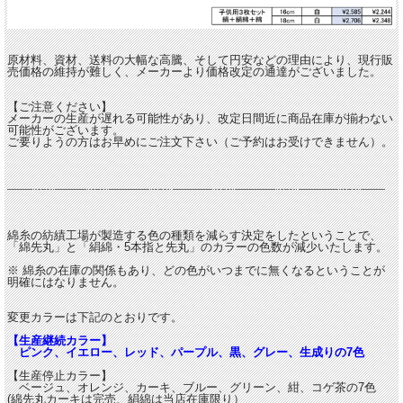
原材料、資材、送料の大幅な高騰、そして円安などの理由により、現行販
売価格の維持が難しく、メーカーより価格改定の通達がございました。
【ご注意ください】
メーカーの生産が遅れる可能性があり、改定日間近に商品在庫が揃わない
可能性がございます。
ご要りようの方はお早めにご注文下さい（ご予約はお受けできません）。
綿糸の紡績工場が製造する色の種類を減らす決定をしたということで、
「綿先丸」と「絹綿・5本指と先丸」のカラーの色数が減少いたします。
※ 綿糸の在庫の関係もあり、どの色がいつまでに無くなるということが
明確にはなりません。
変更カラーは下記のとおりです。
【生産継続カラー】
ピンク、イエロー、レッド、パープル、黒、グレー、生成りの7色
【生産停止カラー】
ベージュ、オレンジ、カーキ、ブルー、グリーン、紺、コゲ茶の7色
(綿先丸カーキは完売、絹綿は当店在庫限り）