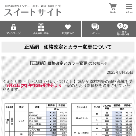
正活絹 価格改定とカラー変更について
【正活絹】価格改定とカラー変更
のお知らせ
2023年8月26日
冷えとり靴下【正活絹（せいかつけん）】製品が原材料等の価格高騰を受
け
9月21日(木) 午後2時受注分より
下記のとおり新価格を適用させていた
だきます。