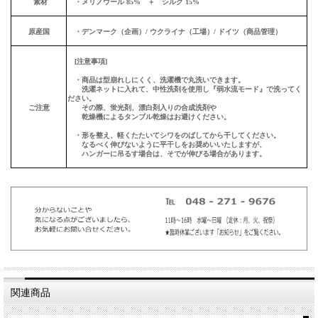
素材
・メリノウール 85% ＋ シルク 15%
原産国
・デンマーク（企画）/ ウクライナ（工場）/ ドイツ（商品管理）
[注意事項]
・商品は型崩れしにくく、洗濯機で丸洗いできます。
洗濯ネットに入れて、中性洗剤を使用し『弱水流モード』で洗ってく
ださい。
ご注意
その際、蛍光剤、漂白剤入りの合成洗剤や
乾燥機によるタンブル乾燥はお避けください。
・形を整え、軽くたたいてシワをのばしてから干してください。
なるべく伸びないように平干しをお奨めいいたしますが、
ハンガーに吊るす場合は、そでが伸びる場合があります。
関連商品