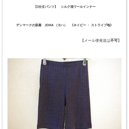
【3分丈パンツ】 シルク混ウールインナー
デンマークの肌着 JOHA （ヨハ） 《ネイビー ・ ストライプ地》
【メール便発送は
不可
】