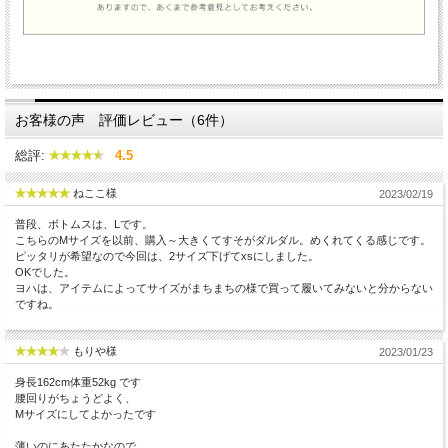
お客様の声 評価レビュー（6件）
総評:
4.5
ねここ様
2023/02/19
普段、ボトムスは、Lです。
こちらのМサイズを以前、購入～大きくてすそがダルダル。めくれてくる感じです。
ピッタリが希望なので今回は、2サイズ下げてxsにしました。
OKでした。
ヨハは、アイテムによってサイズがまちまちの様で買って履いてみないと分からない
ですね。
もりや様
2023/01/23
身長162cm体重52kg です
腰回りがちょうどよく、
Mサイズにしてよかったです
薄いのにあたたかなので