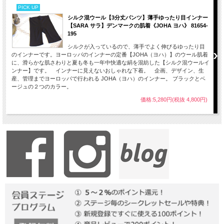
PICK UP
シルク混ウール【3分丈パンツ】薄手ゆったり目インナー
【SARA サラ】デンマークの肌着《JOHA ヨハ》 81654-
195
シルクが入っているので、薄手でよく伸びるゆったり目
のインナーです。ヨーロッパのインナーの定番【JOHA（ヨハ）】のウール肌着
に、滑らかな肌さわりと夏も冬も一年中快適な絹を混紡した【シルク混ウールイ
ンナー】です。 インナーに見えないおしゃれな下着。 企画、デザイン、生
産、管理までヨーロッパで行われる JOHA（ヨハ）のインナー。 ブラックとベ
ージュの２つのカラー。
価格:5,280円(税抜 4,800円)