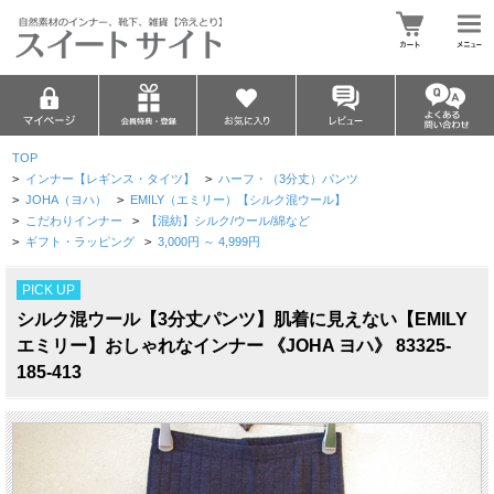
TOP
>
インナー【レギンス・タイツ】
>
ハーフ・（3分丈）パンツ
>
JOHA（ヨハ）
>
EMILY（エミリー）【シルク混ウール】
>
こだわりインナー
>
【混紡】シルク/ウール/綿など
>
ギフト・ラッピング
>
3,000円 ～ 4,999円
PICK UP
シルク混ウール【3分丈パンツ】肌着に見えない【EMILY
エミリー】おしゃれなインナー 《JOHA ヨハ》 83325-
185-413