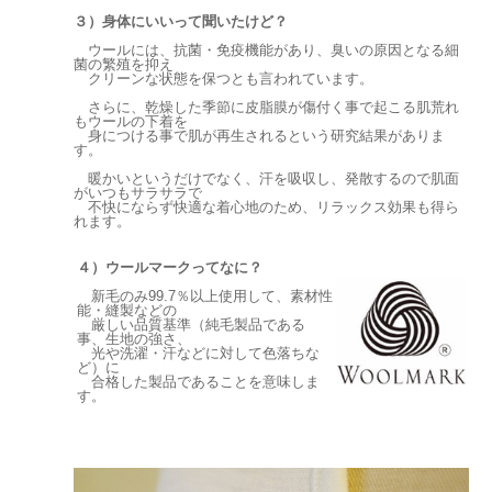
３）身体にいいって聞いたけど？
ウールには、抗菌・免疫機能があり、臭いの原因となる細
菌の繁殖を抑え
クリーンな状態を保つとも言われています。
さらに、乾燥した季節に皮脂膜が傷付く事で起こる肌荒れ
もウールの下着を
身につける事で肌が再生されるという研究結果がありま
す。
暖かいというだけでなく、汗を吸収し、発散するので肌面
がいつもサラサラで
不快にならず快適な着心地のため、リラックス効果も得ら
れます。
４）ウールマークってなに？
新毛のみ99.7％以上使用して、素材性
能・縫製などの
厳しい品質基準（純毛製品である
事、生地の強さ、
光や洗濯・汗などに対して色落ちな
ど）に
合格した製品であることを意味しま
す。