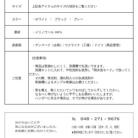
サイズ
上記各アイテムのサイズの項目をご覧ください
カラー
・ホワイト / ブラック / グレー
素材
・メリノウール 100%
原産国
・デンマーク（企画）/ ウクライナ（工場）/ ドイツ（商品管理）
[注意事項]
・商品は型崩れしにくく、洗濯機で丸洗いできます。
洗濯ネットに入れて、中性洗剤を使用し『弱水流モード』で洗ってく
ださい。
ご注意
その際、蛍光剤、漂白剤入りの合成洗剤や
乾燥機によるタンブル乾燥はお避けください。
・形を整え、軽くたたいてシワをのばしてから干してください。
なるべく伸びないように平干しをお奨めいいたしますが、
ハンガーに吊るす場合は、そでが伸びる場合があります。