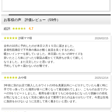
お客様の声 評価レビュー（59件）
総評:
4.7
沙羅ママ様
2026/02/15
去年の10月に予約したのが本日２月１５日に届きました。
多発性筋痛症で下半身の痛みが酷く血流を良くするために
暖かいインナーを探していました。本日届いたヨハのMサイズを
穿いたところ体にぴったり馴染み暖かくて気持ちが良くて嬉しく
なりました。また注文したいと思います。
予約しても中々届かないのが難です。
みや様
2025/12/14
3年前に別のお店で購入したホワイトのXSを真夏以外にヘビロテしていたら履く時に
手で引っ張っていた場所が徐々に薄くなって最近破れてしまい、こちらのお店でグレ
ーのSをリピートしました。着用を繰り返すうちにゆるゆるになったり肌触りの劣化
が気になることもなく完全に破れるまで愛用できたのはありがたいです。今度は生地
に負担をかけないように注意して長く履きたいと思います。