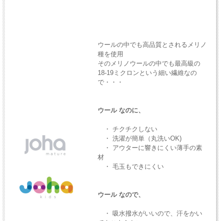
ウールの中でも高品質とされるメリノ
種を使用
そのメリノウールの中でも最高級の
18-19ミクロンという細い繊維なの
で・・・
ウール なのに、
・ チクチクしない
・ 洗濯が簡単（丸洗いOK)
・ アウターに響きにくい薄手の素
材
・ 毛玉もできにくい
ウール なので、
・ 吸水撥水がいいので、汗をかい