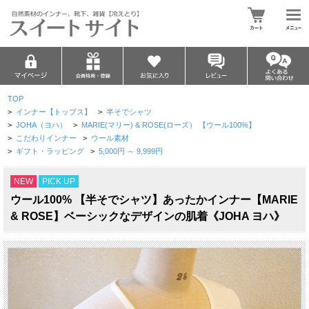
TOP
>
インナー【トップス】
>
半そでシャツ
>
JOHA（ヨハ）
>
MARIE(マリー) & ROSE(ローズ） 【ウール100%】
>
こだわりインナー
>
ウール素材
>
ギフト・ラッピング
>
5,000円 ～ 9,999円
NEW
PICK UP
ウール100% 【半そでシャツ】あったかインナー【MARIE
& ROSE】ベーシックなデザインの肌着《JOHA ヨハ》