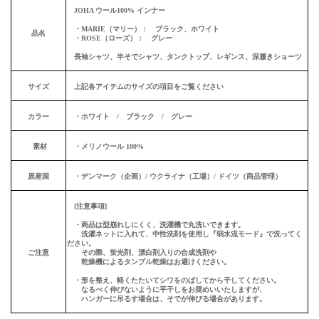
JOHA ウール100% インナー
・MARIE（マリー）： ブラック、ホワイト
品名
・ROSE（ローズ）： グレー
長袖シャツ、半そでシャツ、タンクトップ、レギンス、深履きショーツ
サイズ
上記各アイテムのサイズの項目をご覧ください
カラー
・ホワイト / ブラック / グレー
素材
・メリノウール 100%
原産国
・デンマーク（企画）/ ウクライナ（工場）/ ドイツ（商品管理）
[注意事項]
・商品は型崩れしにくく、洗濯機で丸洗いできます。
洗濯ネットに入れて、中性洗剤を使用し『弱水流モード』で洗ってく
ださい。
ご注意
その際、蛍光剤、漂白剤入りの合成洗剤や
乾燥機によるタンブル乾燥はお避けください。
・形を整え、軽くたたいてシワをのばしてから干してください。
なるべく伸びないように平干しをお奨めいいたしますが、
ハンガーに吊るす場合は、そでが伸びる場合があります。