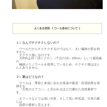
１）なんでチクチクしないの？
ウールだからチクチクするのではなく、太い繊維が肌を刺
すから
チクチク感じるのです。
JOHAは18～19ミクロン（千分の18～19mm）という最高級
の
極細メリノウールを使用しているため、チクチク感はほと
んどありません。
２）夏はどうなの？
ウールは、季節と体温に合わせ保温や吸湿・排湿効果を発
揮する
『天然のエアコン』と言われるほどの優れた自然素材で
す。
オフィスなどでは強い冷房、そして高い外気温、日本の夏
には
抜群の素材と言えます。