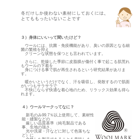
３）身体にいいって聞いたけど？
ウールには、抗菌・免疫機能があり、臭いの原因となる細
菌の繁殖を抑え
クリーンな状態を保つとも言われています。
さらに、乾燥した季節に皮脂膜が傷付く事で起こる肌荒れ
もウールの下着を
身につける事で肌が再生されるという研究結果がありま
す。
暖かいというだけでなく、汗を吸収し、発散するので肌面
がいつもサラサラで
不快にならず快適な着心地のため、リラックス効果も得ら
れます。
４）ウールマークってなに？
新毛のみ99.7％以上使用して、素材性
能・縫製などの
厳しい品質基準（純毛製品である
事、生地の強さ、
光や洗濯・汗などに対して色落ちな
ど）に