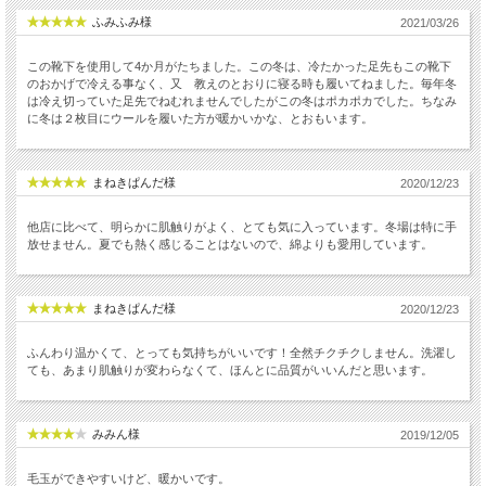
ふみふみ様
2021/03/26
この靴下を使用して4か月がたちました。この冬は、冷たかった足先もこの靴下
のおかげで冷える事なく、又 教えのとおりに寝る時も履いてねました。毎年冬
は冷え切っていた足先でねむれませんでしたがこの冬はポカポカでした。ちなみ
に冬は２枚目にウールを履いた方が暖かいかな、とおもいます。
まねきぱんだ様
2020/12/23
他店に比べて、明らかに肌触りがよく、とても気に入っています。冬場は特に手
放せません。夏でも熱く感じることはないので、綿よりも愛用しています。
まねきぱんだ様
2020/12/23
ふんわり温かくて、とっても気持ちがいいです！全然チクチクしません。洗濯し
ても、あまり肌触りが変わらなくて、ほんとに品質がいいんだと思います。
みみん様
2019/12/05
毛玉ができやすいけど、暖かいです。