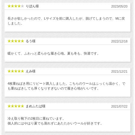
りぼん様
2023/05/20
長さが欲しかったので、Lサイズを前に購入したが、脱げてしまうので、Mに戻
しました。
るう様
2022/12/18
暖かくて、ふわっと柔らかな履き心地。夏も冬も、快適です。
えみ様
2021/12/21
4枚重ねばき用にリピート購入しました。こちらのウールはふっくら温かく、で
も重ねばきしても厚くなりすぎないので履き心地がいいです。
まめふたば様
2021/07/22
冷え取り靴下の2枚目に重ねています。
個人的にはやはり夏でも蒸れずにあたたかいウールが好きです。