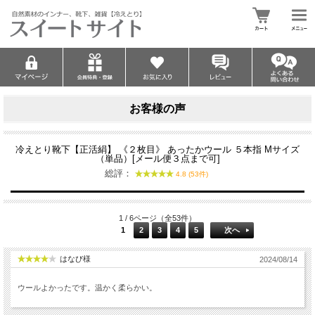
お客様の声
冷えとり靴下【正活絹】 《２枚目》 あったかウール ５本指 Mサイズ
（単品）[メール便３点まで可]
総評：
4.8 (53件)
1 / 6ページ（全53件）
1
2
3
4
5
次へ
はなび様
2024/08/14
ウールよかったです。温かく柔らかい。