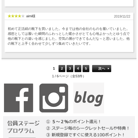
aimi様
2019/11/22
初めて正活絹の靴下を買いました。今までは他の会社のものを履いていました。
感想としては履いた瞬間のふわっとした暖かさがとても心地よかったとゆう点で
他の靴下との違いを感じました。空気の層ができてるんだな～と思いました。他
の靴下と上手く合わせて少しずつ集めていきたいです。
1
2
3
4
5
次へ
1 / 6ページ（全53件）