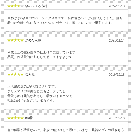
森のふくろう様
2024/09/13
重ねばき8枚目のカバーソックス用です。廃番色とのことで購入しました。落ち
着いた色味で気に入っていたのに残念です。薄いのに丈夫で重宝します。
かめたん様
2021/11/14
４枚以上の重ね履きの仕上げ？に履いています
品質、お値段的に安心して使ってますよ(^^♪
なみ様
2019/12/18
正活絹の赤のLがお気に入りです。
クリスマスの時期などにもピッタリだし
普段も赤は元気が出るし、暖かいイメージで
視覚効果でも足がポカポカです。
kiki様
2017/02/16
色の種類が豊富なので、家族で色分けして履いています。足首のゴムの緩さも心