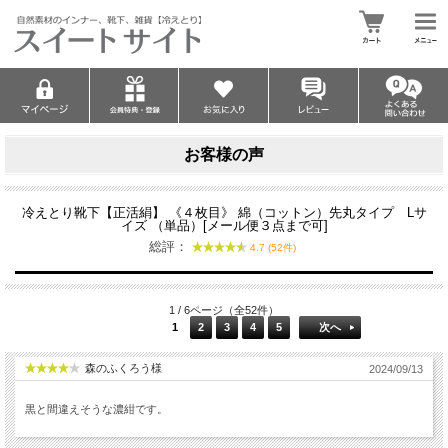
お客様の声
冷えとり靴下【正活絹】 《４枚目》 綿（コットン）先丸タイプ Lサ
イズ （単品）[メール便３点まで可]
総評：
4.7 (52件)
1 / 6ページ（全52件）
1
2
3
4
5
次へ
森のふくろう様
2024/09/13
黒と間違えそうな濃紺です。