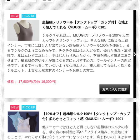
NEW
PICK UP
超極細メリノウール【タンクトップ・カップ付】心地よ
く包んでくれる《MUUGI・ムーギ》0101
シルク？それ以上。MUUGIの「メリノウール100％ 天竺
カップ付きタンクトップ」は、そんな願いに応える上質
インナー。市場にはほとんど出ていない超極細メリノウール100％を使用し、ま
るでシルクのようになめらかで、チクチク感はほとんどゼロ。優れた吸湿・放湿
性で、夏はムレずに涼しく、冬はじんわりあたたかく。季節を問わず快適に過ご
せます。敏感肌の方や冷えが気になる方にもおすすめの、ウールインナーの新定
番です。まるで何も着けていないような心地よさと、重ね着しても美しく見える
シルエット。上質な天然素材のインナーをお探しの方に。
価格： 17,600円(税抜 16,000円)
NEW
PICK UP
【10%オフ】超極細シルク100%【タンクトップ・カップ
付】柔らかさとフィット感《MUUGI・ムーギ》1901
他メーカーではほとんど目にしない超極細のシルクの糸
を、横方向の伸縮性が高い「フライス編み」の生地にす
ることで、やわらかく体に沿うインナーになっています。肩まわりのくりはやや