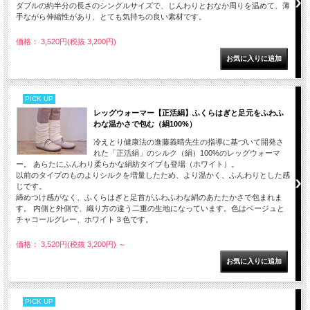
ダブルの約半分の長さのシングルサイズで、じんわりとおなか周りを温めて、薄
手ながら伸縮性があり、とても気持ちの良い素材です。
価格： 3,520円(税抜 3,200円)
PICK UP
レッグウォーマー【正活絹】ふくらはぎと足元をふわふ
わな温かさで包む（絹100%）
冷えとり健康法の進藤義晴先生の指導に基づいて開発さ
れた「正活絹」のシルク（絹）100%のレッグウォーマ
ー。 あらたにふんわり柔らかな絹紡タイプも登場（ホワイト）。
以前のタイプのものよりシルクを増量したため、より温かく、ふんわりとした感
じです。
締めつけ感がなく、ふくらはぎと足首がふわふわな絹のあたたかさで包まれま
す。 内側と外側で、織り方の違う二重の生地になっています。色はベージュと
チャコールグレー、ホワイト３色です。
価格： 3,520円(税抜 3,200円)
～
PICK UP