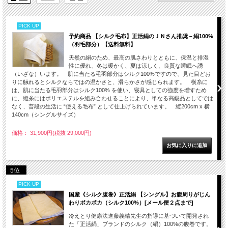
PICK UP
予約商品 【シルク毛布】正活絹のＪＮさん推奨－絹100%
（羽毛部分）【送料無料】
天然の絹のため、最高の肌さわりとともに、保温と排湿
性に優れ、冬は暖かく、夏は涼しく、良質な睡眠へ誘
（いざな）います。 肌に当たる毛羽部分はシルク100%ですので、見た目どお
りに触れるとシルクならではの温かさと、滑らかさが感じられます。 横糸に
は、肌に当たる毛羽部分はシルク100% を使い、寝具としての強度を増すため
に、縦糸にはポリエステルを組み合わせることにより、単なる高級品としてでは
なく、普段の生活に “使える毛布” として仕上げられています。 縦200cm x 横
140cm（シングルサイズ）
価格： 31,900円(税抜 29,000円)
5位
PICK UP
国産《シルク腹巻》正活絹 【シングル】お腹周りがじん
わりポカポカ（シルク100%）[メール便２点まで]
冷えとり健康法進藤義晴先生の指導に基づいて開発され
た「正活絹」ブランドのシルク（絹）100%の腹巻です。