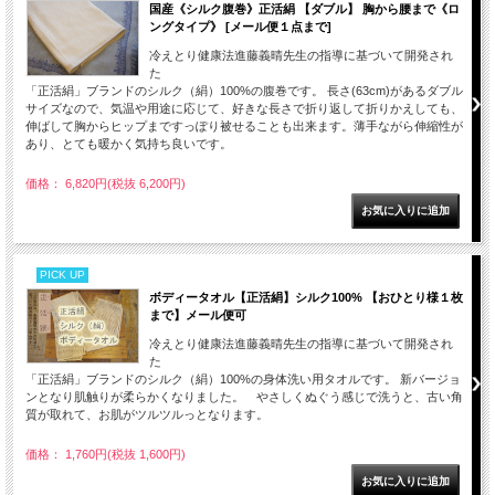
国産《シルク腹巻》正活絹 【ダブル】 胸から腰まで《ロ
ングタイプ》 [メール便１点まで]
冷えとり健康法進藤義晴先生の指導に基づいて開発され
た
「正活絹」ブランドのシルク（絹）100%の腹巻です。 長さ(63cm)があるダブル
サイズなので、気温や用途に応じて、好きな長さで折り返して折りかえしても、
伸ばして胸からヒップまですっぽり被せることも出来ます。薄手ながら伸縮性が
あり、とても暖かく気持ち良いです。
価格： 6,820円(税抜 6,200円)
PICK UP
ボディータオル【正活絹】シルク100% 【おひとり様１枚
まで】メール便可
冷えとり健康法進藤義晴先生の指導に基づいて開発され
た
「正活絹」ブランドのシルク（絹）100%の身体洗い用タオルです。 新バージョ
ンとなり肌触りが柔らかくなりました。 やさしくぬぐう感じで洗うと、古い角
質が取れて、お肌がツルツルっとなります。
価格： 1,760円(税抜 1,600円)