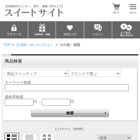
TOP
>
正活絹（せいかつけん）
>
その他・雑貨
商品検索
キーワード検索
価格帯検索
円 ～
円
1 / 1ページ
（全5件）