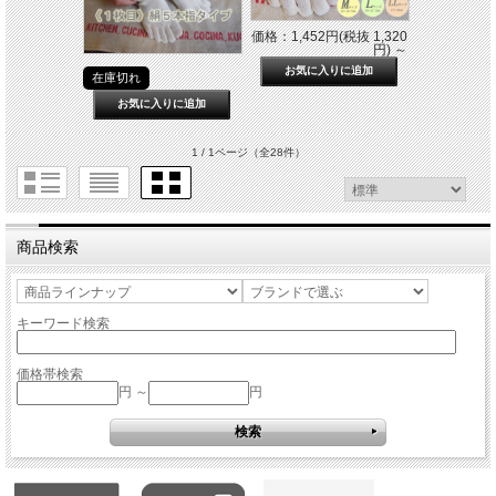
価格：1,452円(税抜 1,320
円)
～
在庫切れ
1 / 1ページ
（全28件）
商品検索
キーワード検索
価格帯検索
円 ～
円