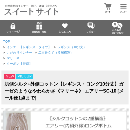
TOP
>
インナー【レギンス・タイツ】
>
レギンス（10分丈）
>
こだわりインナー
>
二重仕立て（多層構造）
>
マリーネ
>
クーポン【特別】
NEW
PICK UP
肌側シルク+外側コットン【レギンス・ロング10分丈】ガ
ーゼのようなやわらかさ《マリーネ》 エアリーSC-10 [メ
ール便1点まで]