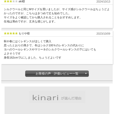
aki様
2024/10/13
シルクウールと同じMサイズを買いましたが、サイズ感がシルクウールはちょうどよ
かったのですが、こちらはきつめで丈も短めでした。
サイズをよく確認してから購入されることをおすすめします。
生地は薄めですが、丈夫な感じがします。
もりや様
2023/10/09
秋や春にはくレギンスがほしくて購入
思ったとおりの薄さで、冬はシルク100％のレギンスの代わりに
ヨハのウールレギンスやマリーネのシルクウールレギンスの下にはいても
よさそうです
身長162cmでLにしました、ちょうどよいです
お客様の声 評価レビュー一覧