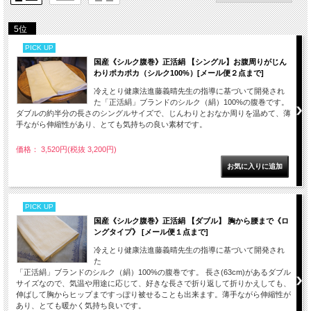
5位
PICK UP
国産《シルク腹巻》正活絹 【シングル】お腹周りがじん
わりポカポカ（シルク100%）[メール便２点まで]
冷えとり健康法進藤義晴先生の指導に基づいて開発され
た「正活絹」ブランドのシルク（絹）100%の腹巻です。
ダブルの約半分の長さのシングルサイズで、じんわりとおなか周りを温めて、薄
手ながら伸縮性があり、とても気持ちの良い素材です。
価格： 3,520円(税抜 3,200円)
PICK UP
国産《シルク腹巻》正活絹 【ダブル】 胸から腰まで《ロ
ングタイプ》 [メール便１点まで]
冷えとり健康法進藤義晴先生の指導に基づいて開発され
た
「正活絹」ブランドのシルク（絹）100%の腹巻です。 長さ(63cm)があるダブル
サイズなので、気温や用途に応じて、好きな長さで折り返して折りかえしても、
伸ばして胸からヒップまですっぽり被せることも出来ます。薄手ながら伸縮性が
あり、とても暖かく気持ち良いです。