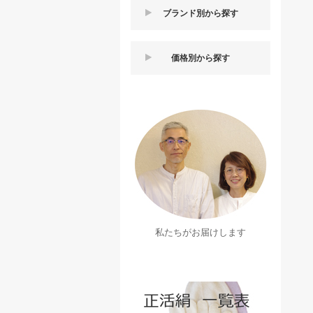
ブランド別から探す
価格別から探す
私たちがお届けします