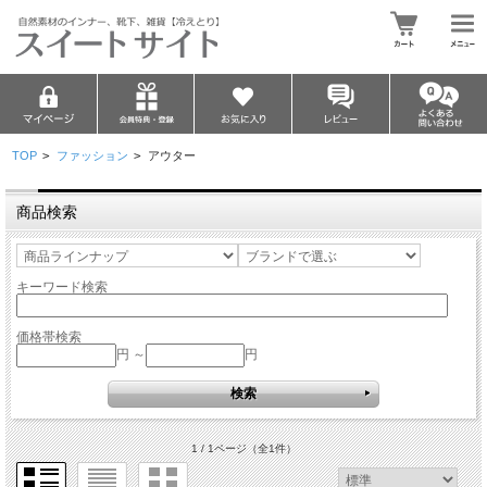
TOP
>
ファッション
>
アウター
商品検索
キーワード検索
価格帯検索
円 ～
円
1 / 1ページ
（全1件）