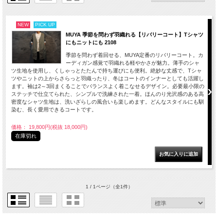
NEW
PICK UP
MUYA 季節を問わず羽織れる【リバリーコート】Tシャツ
にもニットにも 2108
季節を問わず着回せる、MUYA定番のリバリーコート。カ
ーディガン感覚で羽織れる軽やかさが魅力。薄手のシャ
ツ生地を使用し、くしゃっとたたんで持ち運びにも便利。絶妙な丈感で、Tシャ
ツやニットの上からさらっと羽織ったり、冬はコートのインナーとしても活躍し
ます。袖は2～3回まくることでバランスよく着こなせるデザイン。必要最小限の
ステッチで仕立てられた、シンプルで洗練された一着。ほんのり光沢感のある高
密度なシャツ生地は、洗いざらしの風合いも楽しめます。どんなスタイルにも馴
染む、長く愛用できるコートです。
価格： 19,800円(税抜 18,000円)
在庫切れ
1 / 1ページ
（全1件）